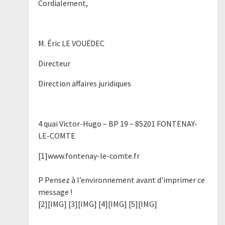
Cordialement,
M. Éric LE VOUËDEC
Directeur
Direction affaires juridiques
4 quai Victor-Hugo – BP 19 – 85201 FONTENAY-
LE-COMTE
[1]www.fontenay-le-comte.fr
P Pensez à l’environnement avant d’imprimer ce
message !
[2][IMG] [3][IMG] [4][IMG] [5][IMG]