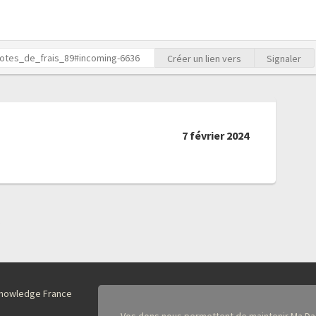
Créer un lien vers
Signaler
7 février 2024
nKnowledge France
Vos dons nous permettent de maintenir Ma Da