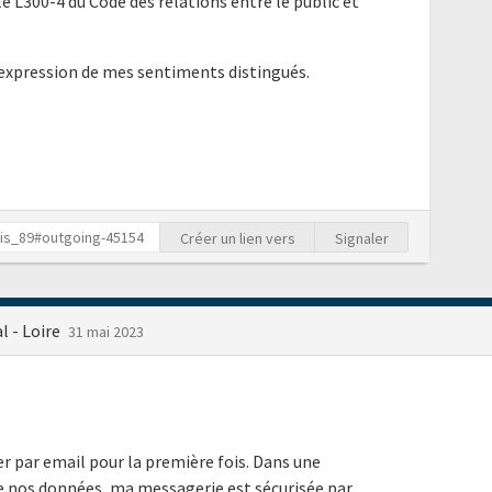
e L300-4 du Code des relations entre le public et
'expression de mes sentiments distingués.
Créer un lien vers
Signaler
l - Loire
31 mai 2023
r par email pour la première fois. Dans une
 nos données, ma messagerie est sécurisée par