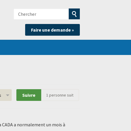
Chercher
e
Soumettre
Faire une demande »
la
recherche
s
Suivre
1
personne suit
. La CADA a normalement un mois à