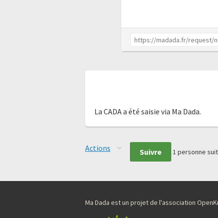
La CADA a été saisie via Ma Dada.
Actions
Suivre
1
personne suit
Ma Dada est un projet de l'association Ope