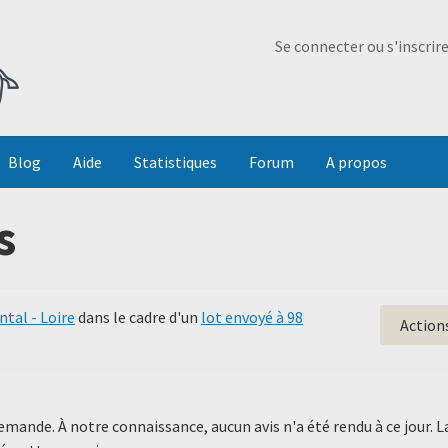
Ma Dada
Se connecter ou s'inscrir
Blog
Aide
Statistiques
Forum
A propos
s
tal - Loire
dans le cadre d'un
lot envoyé à 98
Action
demande. À notre connaissance, aucun avis n'a été rendu à ce jour