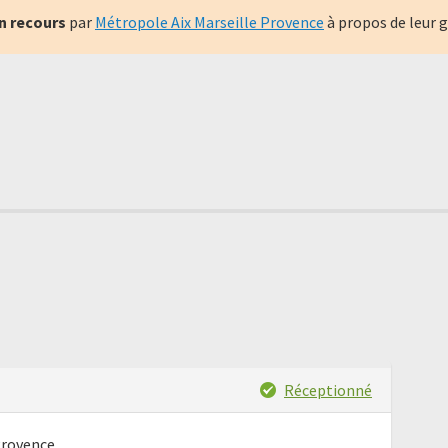
n recours
par
Métropole Aix Marseille Provence
à propos de leur 
Réceptionné
Provence,