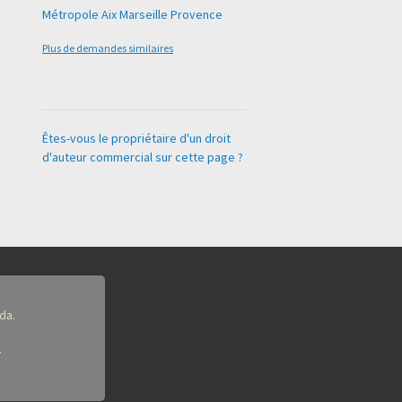
Métropole Aix Marseille Provence
Plus de demandes similaires
Êtes-vous le propriétaire d'un droit
d'auteur commercial sur cette page ?
da.
.