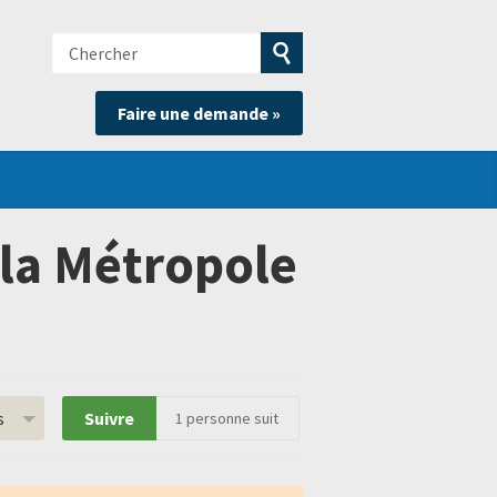
Chercher
e
Soumettre
Faire une demande »
la
recherche
 la Métropole
s
Suivre
1
personne suit