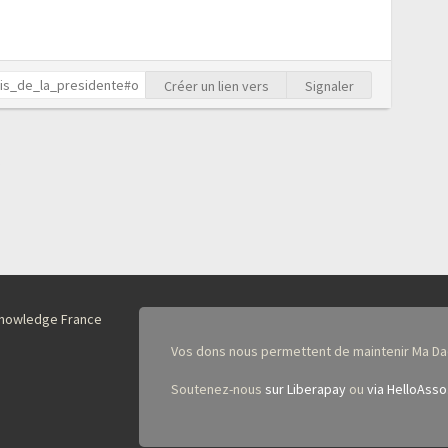
Créer un lien vers
Signaler
nKnowledge France
Vos dons nous permettent de maintenir Ma Da
Soutenez-nous
sur Liberapay
ou
via HelloAsso