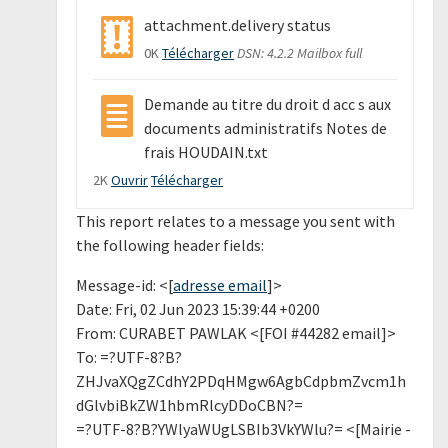
attachment.delivery status
0K
Télécharger
DSN: 4.2.2 Mailbox full
Demande au titre du droit d acc s aux
documents administratifs Notes de
frais HOUDAIN.txt
2K
Ouvrir
Télécharger
This report relates to a message you sent with
the following header fields:
Message-id: <[
adresse email
]>
Date: Fri, 02 Jun 2023 15:39:44 +0200
From: CURABET PAWLAK <[FOI #44282 email]>
To: =?UTF-8?B?
ZHJvaXQgZCdhY2PDqHMgw6AgbCdpbmZvcm1h
dGlvbiBkZW1hbmRlcyDDoCBN?=
=?UTF-8?B?YWlyaWUgLSBIb3VkYWlu?= <[Mairie -