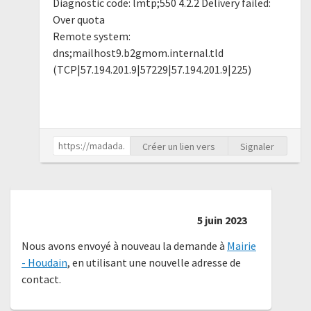
Diagnostic code: lmtp;550 4.2.2 Delivery failed:
Over quota
Remote system:
dns;mailhost9.b2gmom.internal.tld
(TCP|57.194.201.9|57229|57.194.201.9|225)
Créer un lien vers
Signaler
5 juin 2023
Nous avons envoyé à nouveau la demande à
Mairie
- Houdain
, en utilisant une nouvelle adresse de
contact.