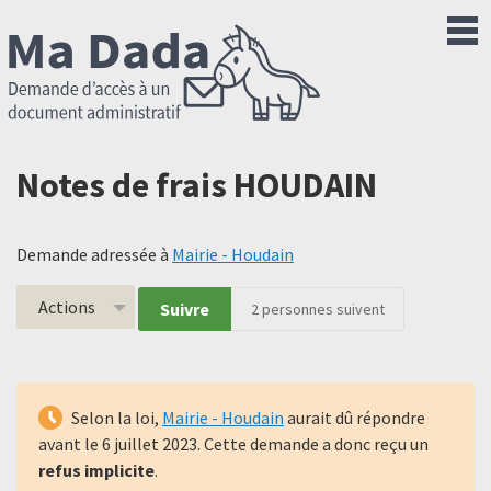
Notes de frais HOUDAIN
Demande adressée à
Mairie - Houdain
Actions
Suivre
2
personnes suivent
Selon la loi,
Mairie - Houdain
aurait dû répondre
avant le
6 juillet 2023
. Cette demande a donc reçu un
refus implicite
.