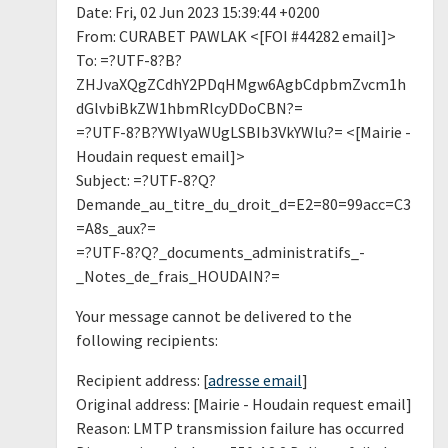
Date: Fri, 02 Jun 2023 15:39:44 +0200
From: CURABET PAWLAK <[FOI #44282 email]>
To: =?UTF-8?B?
ZHJvaXQgZCdhY2PDqHMgw6AgbCdpbmZvcm1h
dGlvbiBkZW1hbmRlcyDDoCBN?=
=?UTF-8?B?YWlyaWUgLSBIb3VkYWlu?= <[Mairie -
Houdain request email]>
Subject: =?UTF-8?Q?
Demande_au_titre_du_droit_d=E2=80=99acc=C3
=A8s_aux?=
=?UTF-8?Q?_documents_administratifs_-
_Notes_de_frais_HOUDAIN?=
Your message cannot be delivered to the
following recipients:
Recipient address: [
adresse email
]
Original address: [Mairie - Houdain request email]
Reason: LMTP transmission failure has occurred