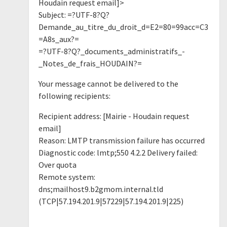
Houdain request email]>
Subject: =?UTF-8?Q?
Demande_au_titre_du_droit_d=E2=80=99acc=C3
=A8s_aux?=
=?UTF-8?Q?_documents_administratifs_-
_Notes_de_frais_HOUDAIN?=
Your message cannot be delivered to the
following recipients:
Recipient address: [Mairie - Houdain request
email]
Reason: LMTP transmission failure has occurred
Diagnostic code: lmtp;550 4.2.2 Delivery failed:
Over quota
Remote system:
dns;mailhost9.b2gmom.internal.tld
(TCP|57.194.201.9|57229|57.194.201.9|225)