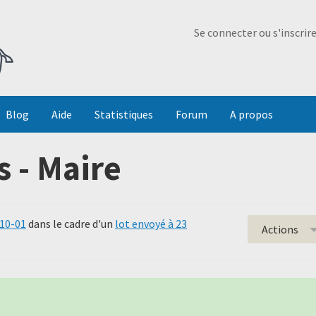
Ma Dada
Se connecter ou s'inscrir
Blog
Aide
Statistiques
Forum
A propos
s - Maire
010-01
dans le cadre d'un
lot envoyé à 23
Actions