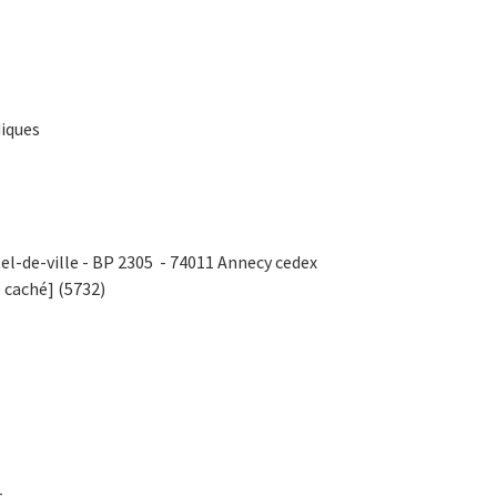
diques
tel-de-ville - BP 2305 - 74011 Annecy cedex
 caché] (5732)
-