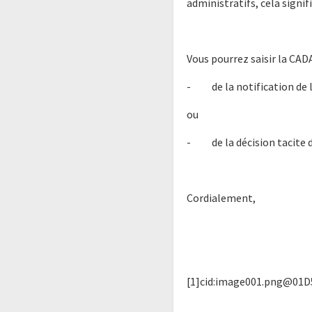
administratifs, cela signif
Vous pourrez saisir la CAD
- de la notification de l
ou
- de la décision tacite d
Cordialement,
[1]cid:image001.png@01D