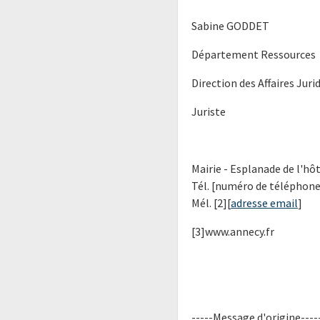
Sabine GODDET
Département Ressources
Direction des Affaires Juri
Juriste
Mairie - Esplanade de l'hô
Tél. [numéro de téléphone
Mél. [2][
adresse email
]
[3]www.annecy.fr
-----Message d'origine----