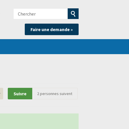
Chercher
e
Soumettre
Faire une demande »
la
recherche
Suivre
2
personnes suivent