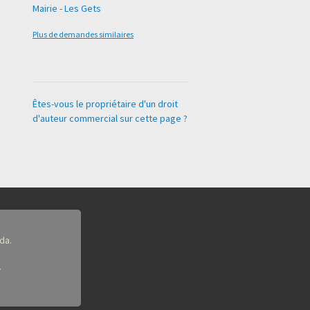
Mairie - Les Gets
Plus de demandes similaires
Êtes-vous le propriétaire d'un droit
d'auteur commercial sur cette page ?
da.
.