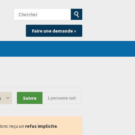
Chercher
e
Soumettre
Faire une demande »
la
recherche
s
Suivre
1
personne suit
donc reçu un
refus implicite
.