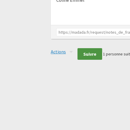
Coline Emmel
Actions
Suivre
1
personne suit