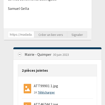
Samuel Gella
Créer un lien vers
Signaler
Mairie - Quimper
30 juin 2023
2 pièces jointes
ATT99901 1.jpg
1K
Télécharger
ATT46744 2.jpg