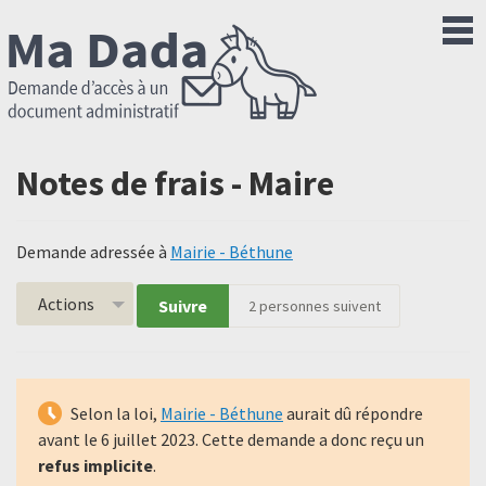
Notes de frais - Maire
Demande adressée à
Mairie - Béthune
Actions
Suivre
2
personnes suivent
Selon la loi,
Mairie - Béthune
aurait dû répondre
avant le
6 juillet 2023
. Cette demande a donc reçu un
refus implicite
.