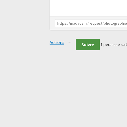
Actions
Suivre
1
personne suit