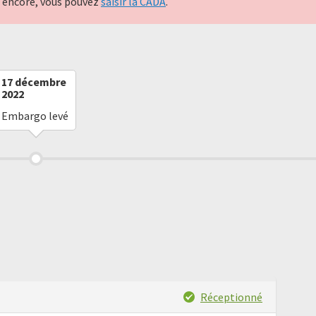
nt encore, vous pouvez
saisir la CADA
.
17 décembre
2022
Embargo levé
Réceptionné