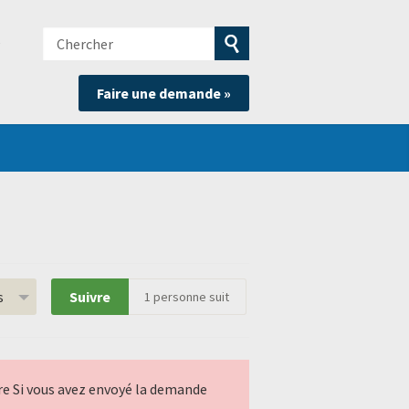
Chercher
e
Soumettre
Faire une demande »
la
recherche
s
Suivre
1
personne suit
ndre Si vous avez envoyé la demande