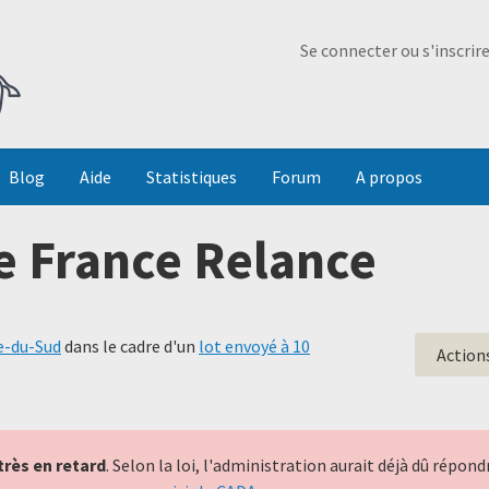
Ma Dada
Se connecter ou s'inscrir
Blog
Aide
Statistiques
Forum
A propos
e France Relance
e-du-Sud
dans le cadre d'un
lot envoyé à 10
Action
très en retard
. Selon la loi, l'administration aurait déjà dû répo