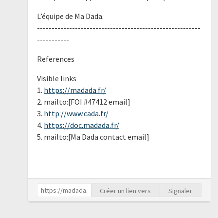
L’équipe de Ma Dada.
--------------------------------------------------------
-----------
References
Visible links
1.
https://madada.fr/
2. mailto:[FOI #47412 email]
3.
http://www.cada.fr/
4.
https://doc.madada.fr/
5. mailto:[Ma Dada contact email]
Créer un lien vers
Signaler