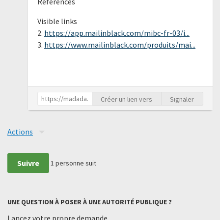
References
Visible links
2.
https://app.mailinblack.com/mibc-fr-03/i...
3.
https://www.mailinblack.com/produits/mai...
Créer un lien vers
Signaler
Actions
Suivre
1
personne suit
UNE QUESTION À POSER À UNE AUTORITÉ PUBLIQUE ?
Lancez votre propre demande