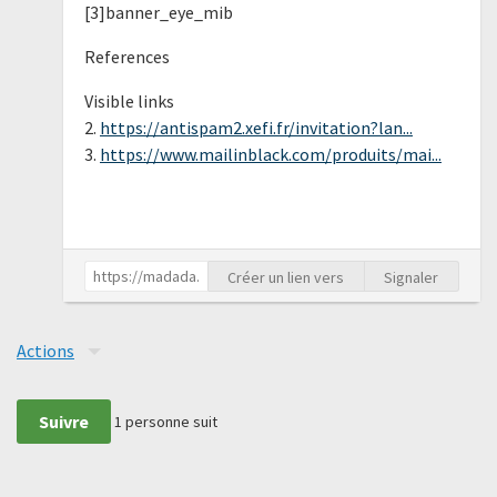
[3]banner_eye_mib
References
Visible links
2.
https://antispam2.xefi.fr/invitation?lan...
3.
https://www.mailinblack.com/produits/mai...
Créer un lien vers
Signaler
Actions
Suivre
1
personne suit