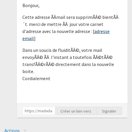
Bonjour,
Cette adresse ÃÂmail sera supprimÃÂ© bientÃÂ
´t. merci de mettre ÃÂ jour votre carnet
d'adresse avec la nouvelle adresse : [
adresse
email
]
Dans un soucis de fluiditÃÂ©, votre mail
envoyÃÂ© ÃÂ l'instant a toutefois ÃÂ©tÃÂ©
transfÃÂ©rÃÂ© directement dans la nouvelle
boite.
Cordialement
Créer un lien vers
Signaler
Actions