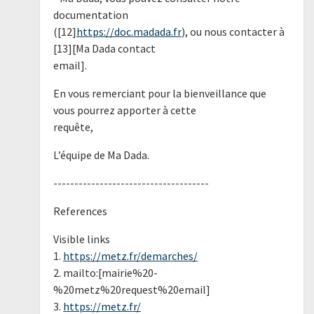
documentation
([12]
https://doc.madada.fr
), ou nous contacter à
[13][Ma Dada contact
email].
En vous remerciant pour la bienveillance que
vous pourrez apporter à cette
requête,
L’équipe de Ma Dada.
-------------------------------------
References
Visible links
1.
https://metz.fr/demarches/
2. mailto:[mairie%20-
%20metz%20request%20email]
3.
https://metz.fr/