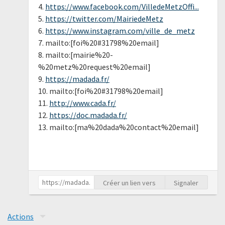
4.
https://www.facebook.com/VilledeMetzOffi...
5.
https://twitter.com/MairiedeMetz
6.
https://www.instagram.com/ville_de_metz
7. mailto:[foi%20#31798%20email]
8. mailto:[mairie%20-
%20metz%20request%20email]
9.
https://madada.fr/
10. mailto:[foi%20#31798%20email]
11.
http://www.cada.fr/
12.
https://doc.madada.fr/
13. mailto:[ma%20dada%20contact%20email]
Créer un lien vers
Signaler
Actions