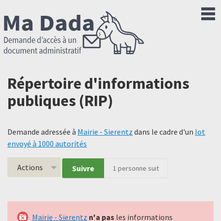
Répertoire d'informations
publiques (RIP)
Demande adressée à
Mairie - Sierentz
dans le cadre d'un
lot
envoyé à 1000 autorités
Actions
Suivre
1
personne suit
Mairie - Sierentz
n'a pas
les informations