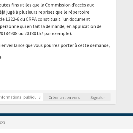
outes fins utiles que la Commission d'accès aux
à jugé à plusieurs reprises que le répertoire
ticle L322-6 du CRPA constituait "un document
ersonne qui en fait la demande, en application de
is 20184908 ou 20180157 par exemple).
bienveillance que vous pourrez porter à cette demande,
e
Créer un lien vers
Signaler
023