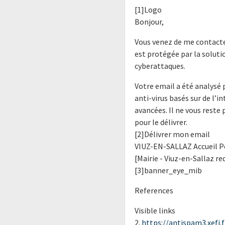
[1]Logo
Bonjour,
Vous venez de me contacte
est protégée par la soluti
cyberattaques.
Votre email a été analysé p
anti-virus basés sur de l’i
avancées. Il ne vous reste 
pour le délivrer.
[2]Délivrer mon email
VIUZ-EN-SALLAZ Accueil P
[Mairie - Viuz-en-Sallaz r
[3]banner_eye_mib
References
Visible links
2.
https://antispam3.xefi.fr