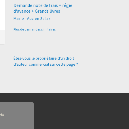
Demande note de frais + régie
d'avance + Grands livres
Mairie - Viuz-en-Sallaz
Plus de demandes similaires
Êtes-vous le propriétaire d'un droit
d'auteur commercial sur cette page ?
da.
.