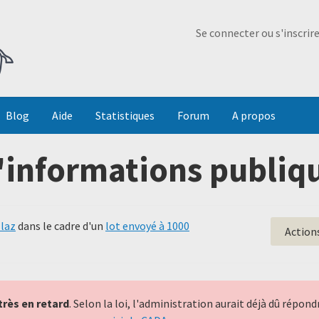
Ma Dada
Se connecter ou s'inscrir
Blog
Aide
Statistiques
Forum
A propos
'informations publiqu
llaz
dans le cadre d'un
lot envoyé à 1000
Action
très en retard
. Selon la loi, l'administration aurait déjà dû répo