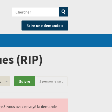
Chercher
e
Soumettre
Faire une demande »
la
recherche
es (RIP)
s
Suivre
1
personne suit
ndre Si vous avez envoyé la demande