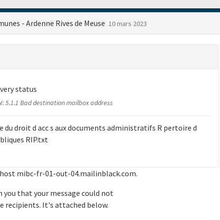
nes - Ardenne Rives de Meuse
10 mars 2023
very status
: 5.1.1 Bad destination mailbox address
 du droit d acc s aux documents administratifs R pertoire d
bliques RIP.txt
t host mibc-fr-01-out-04.mailinblack.com.
rm you that your message could not
e recipients. It's attached below.