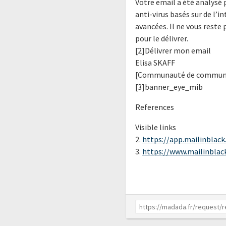
Votre email a été analysé p
anti-virus basés sur de l’i
avancées. Il ne vous reste 
pour le délivrer.
[2]Délivrer mon email
Elisa SKAFF
[Communauté de communes
[3]banner_eye_mib
References
Visible links
2.
https://app.mailinblack.
3.
https://www.mailinblack