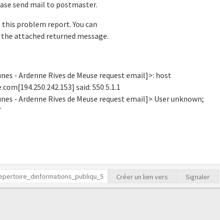
ease send mail to postmaster.
e this problem report. You can
 the attached returned message.
 - Ardenne Rives de Meuse request email]>: host
com[194.250.242.153] said: 550 5.1.1
s - Ardenne Rives de Meuse request email]> User unknown;
T
Créer un lien vers
Signaler