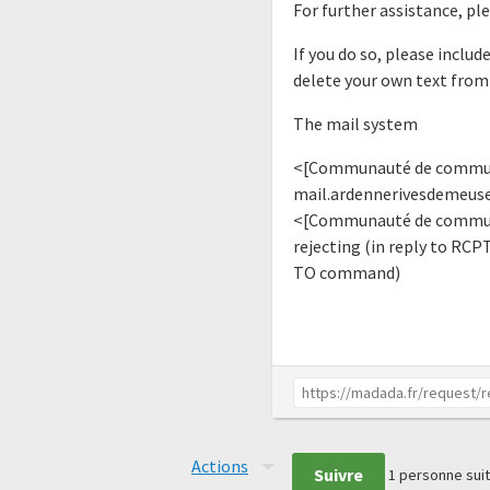
For further assistance, pl
If you do so, please includ
delete your own text from
The mail system
<[Communauté de communes
mail.ardennerivesdemeuse.
<[Communauté de commune
rejecting (in reply to RCP
TO command)
Actions
Suivre
1
personne suit