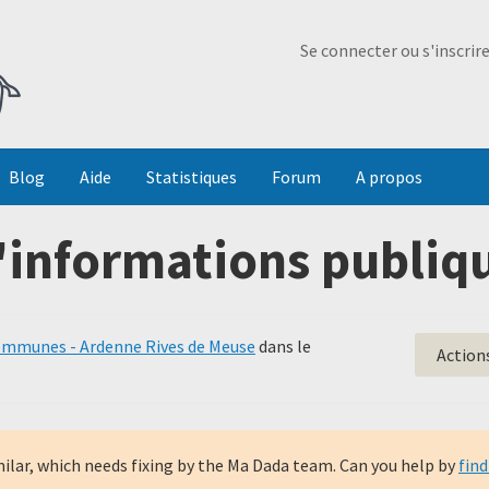
Ma Dada
Se connecter ou s'inscrir
Blog
Aide
Statistiques
Forum
A propos
'informations publiqu
mmunes - Ardenne Rives de Meuse
dans le
Action
milar, which needs fixing by the Ma Dada team. Can you help by
find