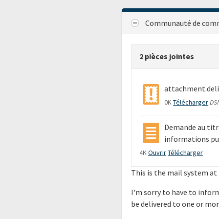
Communauté de commu
2 pièces jointes
attachment.deli
0K
Télécharger
DSN
Demande au titre
informations pu
4K
Ouvrir
Télécharger
This is the mail system a
I'm sorry to have to info
be delivered to one or mor