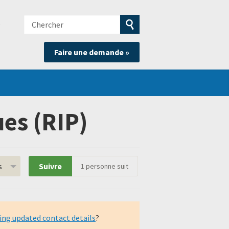
Chercher
e
Soumettre
Faire une demande »
la
recherche
es (RIP)
s
Suivre
1
personne suit
ing updated contact details
?