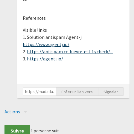
References
Visible links
1. Solution antispam Agent-j
https://www.agentj.io/
2.
https://antispam.cc-bievre-est.fr/check/...
3.
https://agentj.io/
Créer un lien vers
Signaler
Actions
Suivre
1
personne suit