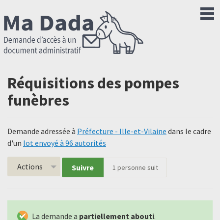
Réquisitions des pompes
funèbres
Demande adressée à
Préfecture - Ille-et-Vilaine
dans le cadre
d'un
lot envoyé à 96 autorités
Actions
Suivre
1
personne suit
La demande a
partiellement abouti
.