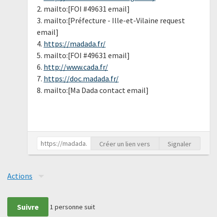
2. mailto:[FOI #49631 email]
3. mailto:[Préfecture - Ille-et-Vilaine request
email]
4.
https://madada.fr/
5. mailto:[FOI #49631 email]
6.
http://www.cada.fr/
7.
https://doc.madada.fr/
8. mailto:[Ma Dada contact email]
Créer un lien vers
Signaler
Actions
Suivre
1
personne suit