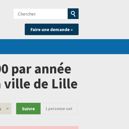
Chercher
e
Soumettre
Faire une demande »
la
recherche
00 par année
ville de Lille
s
Suivre
1
personne suit