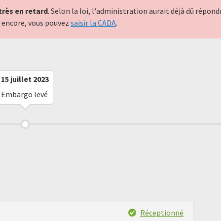
très en retard
. Selon la loi, l'administration aurait déjà dû répo
nt encore, vous pouvez
saisir la CADA
.
15 juillet 2023
Embargo levé
Réceptionné