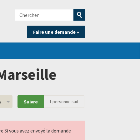
Chercher
e
Soumettre
Faire une demande »
la
recherche
Marseille
s
Suivre
1
personne suit
ndre Si vous avez envoyé la demande