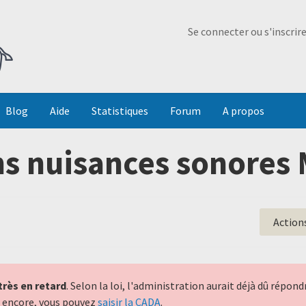
Ma Dada
Se connecter ou s'inscrir
Blog
Aide
Statistiques
Forum
A propos
ns nuisances sonores 
Action
très en retard
. Selon la loi, l'administration aurait déjà dû répo
nt encore, vous pouvez
saisir la CADA
.