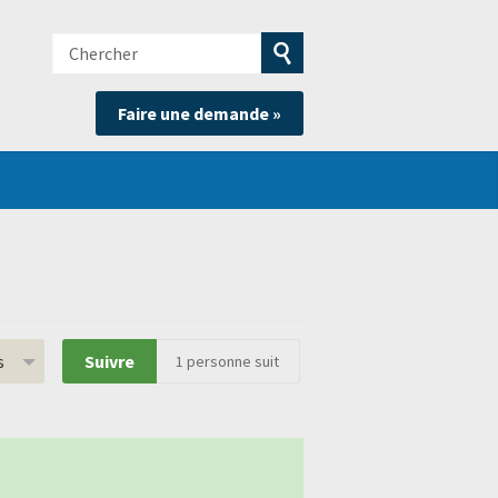
Chercher
e
Soumettre
Faire une demande »
la
recherche
s
Suivre
1
personne suit