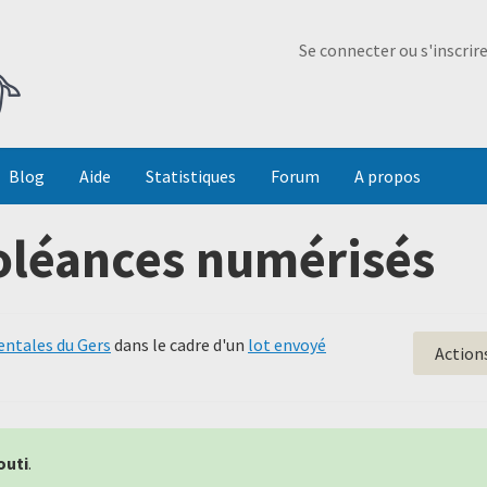
Ma Dada
Se connecter ou s'inscrir
Blog
Aide
Statistiques
Forum
A propos
oléances numérisés
entales du Gers
dans le cadre d'un
lot envoyé
Action
outi
.