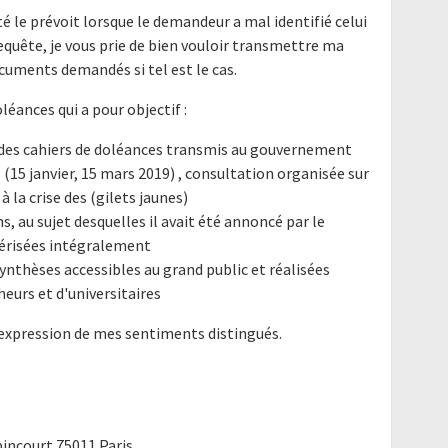
é le prévoit lorsque le demandeur a mal identifié celui
requête, je vous prie de bien vouloir transmettre ma
cuments demandés si tel est le cas.
léances qui a pour objectif :
le des cahiers de doléances transmis au gouvernement
 (15 janvier, 15 mars 2019) , consultation organisée sur
à la crise des (gilets jaunes)
s, au sujet desquelles il avait été annoncé par le
érisées intégralement
 synthèses accessibles au grand public et réalisées
urs et d'universitaires
'expression de mes sentiments distingués.
pincourt 75011 Paris