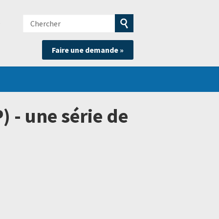
Chercher
e
Soumettre
Faire une demande »
la
recherche
 - une série de