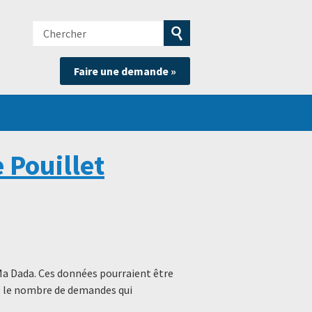
Chercher
e
Soumettre
Faire une demande »
la
recherche
 Pouillet
Ma Dada. Ces données pourraient être
s, le nombre de demandes qui