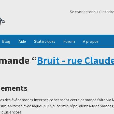
Ma Dada
Se connecter ou s'inscrir
Blog
Aide
Statistiques
Forum
A propos
emande “
Bruit - rue Claude
énements
ques des événements internes concernant cette demande faite via 
 sur la vitesse avec laquelle les autorités répondent aux demande
 plus encore.