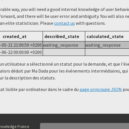
urable way, you will need a good internal knowledge of user beha
forward, and there will be user error and ambiguity. You will also 
 an elite statistician. Please
contact us
with questions.
created_at
described_state
calculated_state
-05-21 21:00:59 +0200
waiting_response
waiting_response
-06-22 00:00:00 +0200
un utilisateur a sélectionné un statut ​​pour la demande, et que l'
alors déduit par Ma Dada pour les événements intermédiaires, qui 
ur la description des statuts.
t lisible par ordinateur dans le cadre du
page principale JSON
pou
nKnowledge France