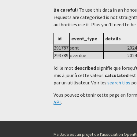
Be careful!
To use this data in an hono
requests are categorised is not straight
authorities use it. Plus you'll need to be
id
event_type
details
291787
sent
2024
293789
overdue
2024
Ici le mot
described
signifie que lorsqu'
mis à jour à cette valeur.
calculated
est 
par un utilisateur. Voir les
search tips
po
Vous pouvez obtenir cette page en forma
API
.
Ma Dada est un projet de l'association Ope