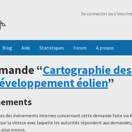
Ma Dada
Se connecter ou s'inscrir
Blog
Aide
Statistiques
Forum
A propos
emande “
Cartographie des
développement éolien
”
énements
ques des événements internes concernant cette demande faite via 
 sur la vitesse avec laquelle les autorités répondent aux demande
 plus encore.