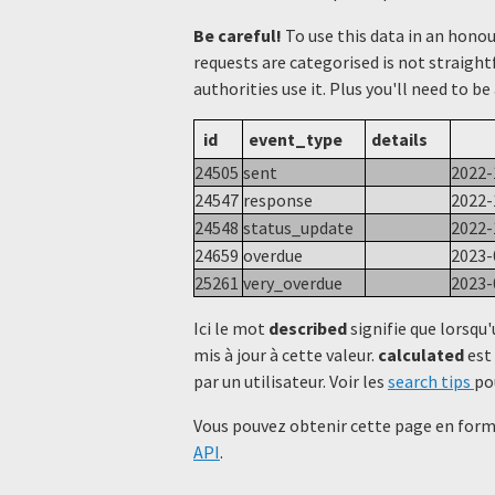
Be careful!
To use this data in an hono
requests are categorised is not straight
authorities use it. Plus you'll need to be
id
event_type
details
24505
sent
2022-
24547
response
2022-
24548
status_update
2022-
24659
overdue
2023-
25261
very_overdue
2023-
Ici le mot
described
signifie que lorsqu'
mis à jour à cette valeur.
calculated
est 
par un utilisateur. Voir les
search tips
po
Vous pouvez obtenir cette page en forma
API
.