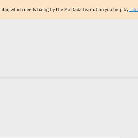
milar, which needs fixing by the Ma Dada team. Can you help by
find