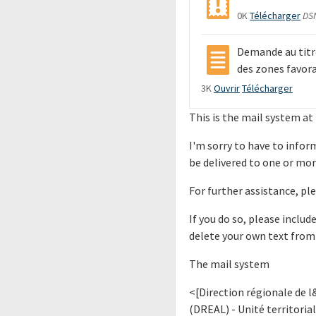
0K
Télécharger
DSN
Demande au titre
des zones favor
3K
Ouvrir
Télécharger
This is the mail system at
I'm sorry to have to info
be delivered to one or mor
For further assistance, pl
If you do so, please includ
delete your own text from
The mail system
<[Direction régionale de
(DREAL) - Unité territoria