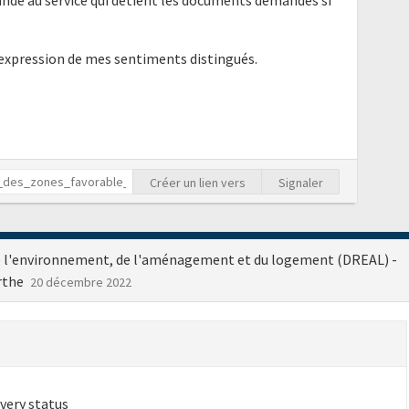
nde au service qui détient les documents demandés si
'expression de mes sentiments distingués.
Créer un lien vers
Signaler
de l'environnement, de l'aménagement et du logement (DREAL) -
arthe
20 décembre 2022
very status