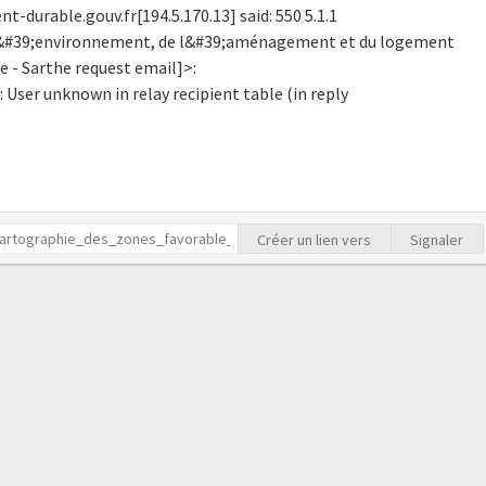
-durable.gouv.fr[194.5.170.13] said: 550 5.1.1
 l&#39;environnement, de l&#39;aménagement et du logement
le - Sarthe request email]>:
: User unknown in relay recipient table (in reply
Créer un lien vers
Signaler