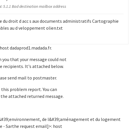
: 5.1.1 Bad destination mailbox address
 du droit d acc s aux documents administratifs Cartographie
ables au d veloppement olien.txt
 host dadaprod1.madada.fr.
rm you that your message could not
e recipients. It's attached below.
ease send mail to postmaster.
e this problem report. You can
 the attached returned message.
 l&#39;environnement, de l&#39;aménagement et du logement
le - Sarthe request email]>: host