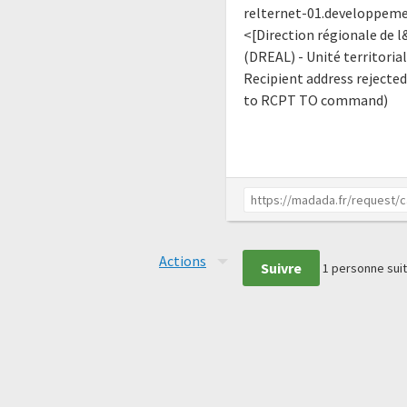
relternet-01.developpement
<[Direction régionale de
(DREAL) - Unité territoria
Recipient address rejected
to RCPT TO command)
Actions
Suivre
1
personne suit