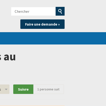
Chercher
e
Soumettre
Faire une demande »
la
recherche
s au
s
Suivre
1
personne suit