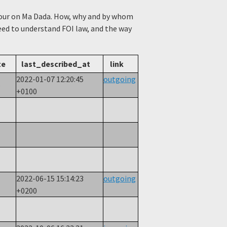
viour on Ma Dada. How, why and by whom
need to understand FOI law, and the way
te
last_described_at
link
2022-01-07 12:20:45
outgoing
e
+0100
2022-06-15 15:14:23
outgoing
+0200