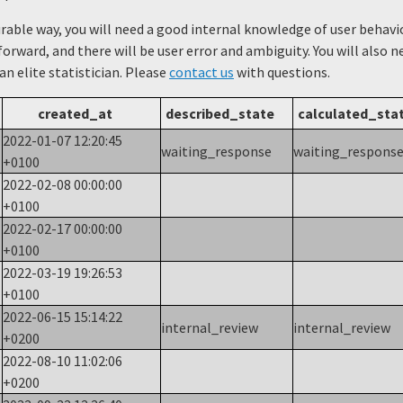
urable way, you will need a good internal knowledge of user beha
forward, and there will be user error and ambiguity. You will also 
 an elite statistician. Please
contact us
with questions.
created_at
described_state
calculated_sta
2022-01-07 12:20:45
waiting_response
waiting_respons
+0100
2022-02-08 00:00:00
+0100
2022-02-17 00:00:00
+0100
2022-03-19 19:26:53
+0100
2022-06-15 15:14:22
internal_review
internal_review
+0200
2022-08-10 11:02:06
+0200