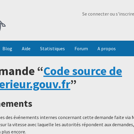
Ma Dada
Se connecter ou s'inscrir
Blog
Aide
Statistiques
Forum
A propos
emande “
Code source de
rieur.gouv.fr
”
énements
ques des événements internes concernant cette demande faite via 
 sur la vitesse avec laquelle les autorités répondent aux demande
 plus encore.