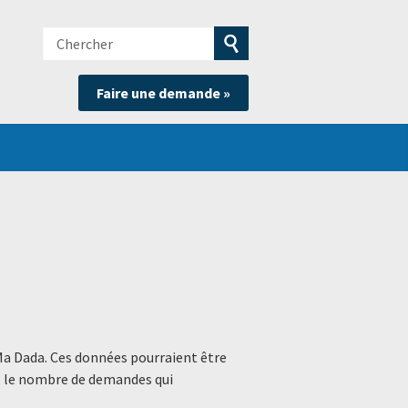
Chercher
e
Soumettre
Faire une demande »
la
recherche
Ma Dada. Ces données pourraient être
s, le nombre de demandes qui