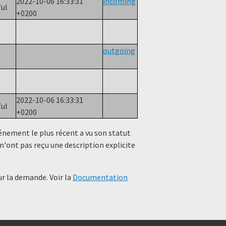
2022-10-06 16:33:31
incoming
ful
+0200
outgoing
2022-10-06 16:33:31
ful
+0200
événement le plus récent a vu son statut
n'ont pas reçu une description explicite
r la demande. Voir la
Documentation