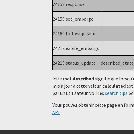
24158
response
24159
set_embargo
24160
followup_sent
24212
expire_embargo
24213
status_update
described_stat
Ici le mot
described
signifie que lorsqu'
mis à jour à cette valeur.
calculated
est 
par un utilisateur. Voir les
search tips
po
Vous pouvez obtenir cette page en forma
API
.