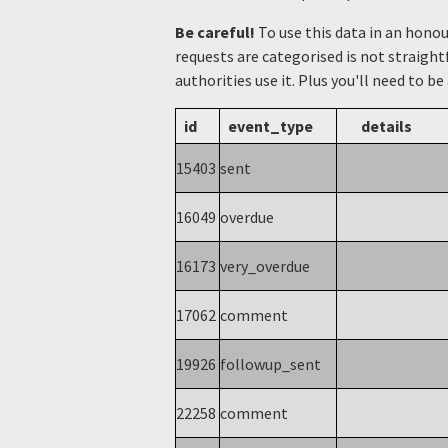
Be careful!
To use this data in an hono
requests are categorised is not straight
authorities use it. Plus you'll need to be
id
event_type
details
15403
sent
16049
overdue
16173
very_overdue
17062
comment
19926
followup_sent
22258
comment