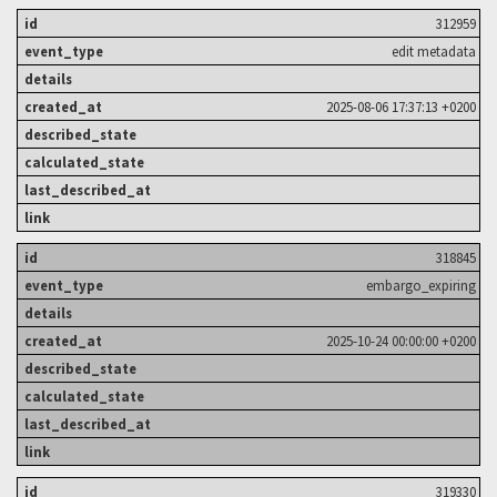
312959
edit metadata
2025-08-06 17:37:13 +0200
318845
embargo_expiring
2025-10-24 00:00:00 +0200
319330