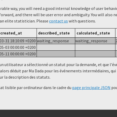
urable way, you will need a good internal knowledge of user beha
forward, and there will be user error and ambiguity. You will also 
 an elite statistician. Please
contact us
with questions.
created_at
described_state
calculated_state
03-31 18:10:09 +0200
waiting_response
waiting_response
05-03 00:00:00 +0200
05-11 00:00:00 +0200
un utilisateur a sélectionné un statut ​​pour la demande, et que l'
alors déduit par Ma Dada pour les événements intermédiaires, qui 
ur la description des statuts.
t lisible par ordinateur dans le cadre du
page principale JSON
pou