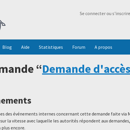
Ma Dada
Se connecter ou s'inscrir
Blog
Aide
Statistiques
Forum
A propos
emande “
Demande d'accès
énements
ques des événements internes concernant cette demande faite via 
 sur la vitesse avec laquelle les autorités répondent aux demande
 plus encore.