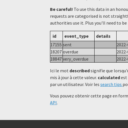
Be careful!
To use this data in an hono
requests are categorised is not straight
authorities use it. Plus you'll need to be
id
event_type
details
17155
sent
2022-
18207
overdue
2022-
18847
very_overdue
2022-
Ici le mot
described
signifie que lorsqu'
mis à jour à cette valeur.
calculated
est 
par un utilisateur. Voir les
search tips
po
Vous pouvez obtenir cette page en forma
API
.