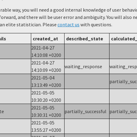
urable way, you will need a good internal knowledge of user beha
forward, and there will be user error and ambiguity. You will also 
 an elite statistician. Please
contact us
with questions.
ils
created_at
described_state
calculated
2021-04-27
14:10:08 +0200
2021-04-27
waiting_response
waiting_res
14:10:09 +0200
2021-05-04
partially_su
13:13:49 +0200
2021-05-05
10:30:20 +0200
2021-05-05
ate
partially_successful
partially_su
10:30:31 +0200
2021-05-05
13:55:27 +0200