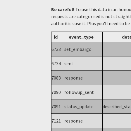
Be careful!
To use this data in an hono
requests are categorised is not straight
authorities use it. Plus you'll need to be
id
event_type
deta
6733
set_embargo
6734
sent
7083
response
7090
followup_sent
7091
status_update
described_st
7121
response