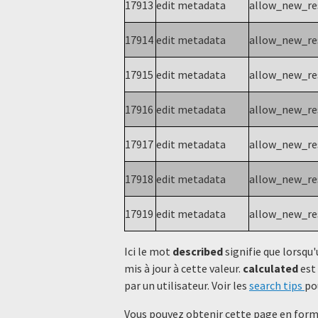
17913
edit metadata
allow_new_r
17914
edit metadata
allow_new_r
17915
edit metadata
allow_new_r
17916
edit metadata
allow_new_r
17917
edit metadata
allow_new_r
17918
edit metadata
allow_new_r
17919
edit metadata
allow_new_r
Ici le mot
described
signifie que lorsqu'
mis à jour à cette valeur.
calculated
est 
par un utilisateur. Voir les
search tips
po
Vous pouvez obtenir cette page en forma