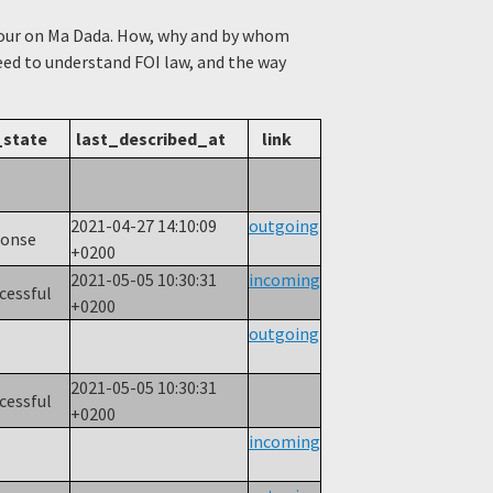
viour on Ma Dada. How, why and by whom
need to understand FOI law, and the way
_state
last_described_at
link
2021-04-27 14:10:09
outgoing
ponse
+0200
2021-05-05 10:30:31
incoming
ccessful
+0200
outgoing
2021-05-05 10:30:31
ccessful
+0200
incoming