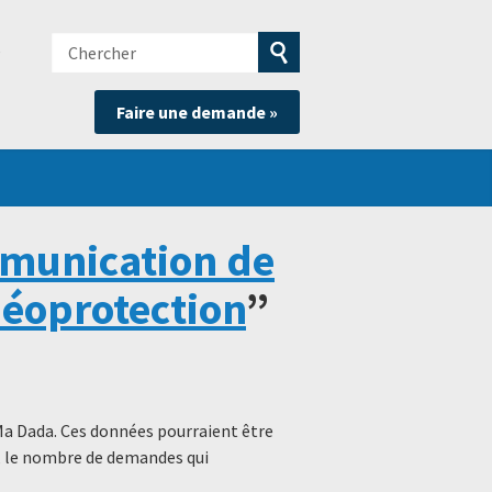
Chercher
e
Soumettre
Faire une demande »
la
recherche
munication de
déoprotection
”
Ma Dada. Ces données pourraient être
s, le nombre de demandes qui