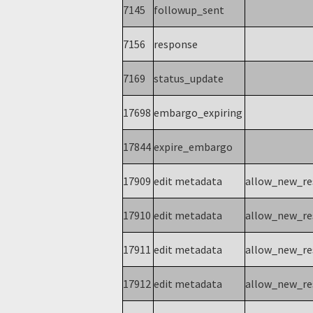
7145
followup_sent
7156
response
7169
status_update
17698
embargo_expiring
17844
expire_embargo
17909
edit metadata
allow_new_r
17910
edit metadata
allow_new_r
17911
edit metadata
allow_new_r
17912
edit metadata
allow_new_r