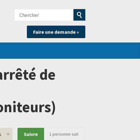
Chercher
e
Soumettre
Faire une demande »
la
recherche
rrêté de
niteurs)
s
Suivre
1
personne suit