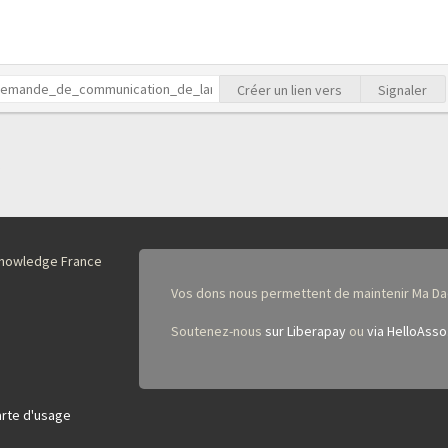
Créer un lien vers
Signaler
nKnowledge France
Vos dons nous permettent de maintenir Ma Da
Soutenez-nous
sur Liberapay
ou
via HelloAsso
rte d'usage