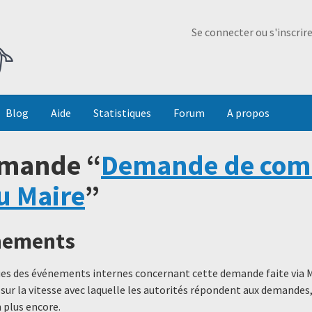
Ma Dada
Se connecter ou s'inscrir
Blog
Aide
Statistiques
Forum
A propos
emande “
Demande de com
du Maire
”
énements
ques des événements internes concernant cette demande faite via 
 sur la vitesse avec laquelle les autorités répondent aux demande
 plus encore.