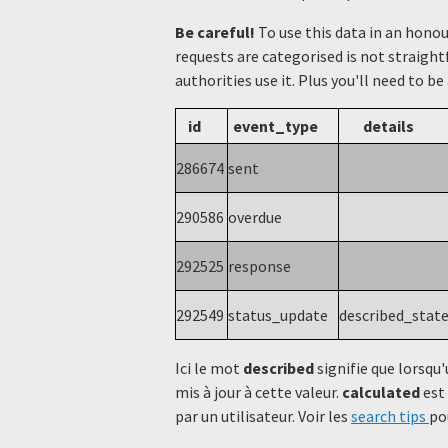
Be careful!
To use this data in an hono
requests are categorised is not straight
authorities use it. Plus you'll need to be
id
event_type
details
286674
sent
290586
overdue
292525
response
292549
status_update
described_stat
Ici le mot
described
signifie que lorsqu'
mis à jour à cette valeur.
calculated
est 
par un utilisateur. Voir les
search tips
po