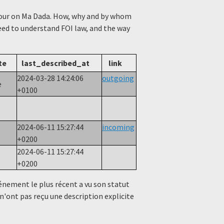
viour on Ma Dada. How, why and by whom
need to understand FOI law, and the way
te
last_described_at
link
2024-03-28 14:24:06
outgoing
e
+0100
2024-06-11 15:27:44
incoming
+0200
2024-06-11 15:27:44
+0200
événement le plus récent a vu son statut
n'ont pas reçu une description explicite