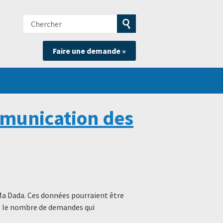
Chercher
e
Soumettre
Faire une demande »
la
recherche
munication des
Ma Dada. Ces données pourraient être
s, le nombre de demandes qui