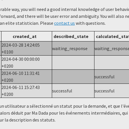
urable way, you will need a good internal knowledge of user beha
forward, and there will be user error and ambiguity. You will also 
 an elite statistician. Please
contact us
with questions.
created_at
described_state
calculated_sta
2024-03-28 14:24:05
waiting_response
waiting_respons
+0100
2024-04-30 00:00:00
+0200
2024-06-10 11:31:41
successful
+0200
2024-06-11 15:27:43
e
successful
successful
+0200
un utilisateur a sélectionné un statut ​​pour la demande, et que l'
alors déduit par Ma Dada pour les événements intermédiaires, qui 
ur la description des statuts.