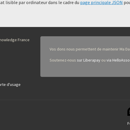
t lisible par ordinateur dans le cadre du
page principale JSON
pou
nKnowledge France
Vos dons nous permettent de maintenir Ma Da
Soutenez-nous
sur Liberapay
ou
via HelloAsso
rte d'usage
F