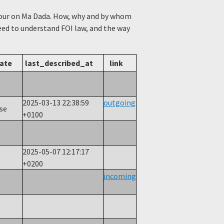
viour on Ma Dada. How, why and by whom
need to understand FOI law, and the way
ate
last_described_at
link
2025-03-13 22:38:59
outgoing
nse
+0100
2025-05-07 12:17:17
+0200
incoming