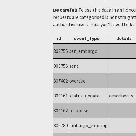
Be careful!
To use this data in an hono
requests are categorised is not straight
authorities use it. Plus you'll need to be
id
event_type
details
303755
set_embargo
303756
sent
307402
overdue
309161
status_update
described_s
309162
response
309780
embargo_expiring