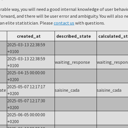
urable way, you will need a good internal knowledge of user beha
forward, and there will be user error and ambiguity. You will also 
 an elite statistician. Please
contact us
with questions.
created_at
described_state
calculated_st
2025-03-13 22:38:59
+0100
2025-03-13 22:38:59
waiting_response
waiting_respo
+0100
2025-04-15 00:00:00
+0200
2025-05-07 12:17:17
tate
saisine_cada
saisine_cada
+0200
2025-05-07 12:17:30
+0200
2025-06-05 00:00:00
+0200