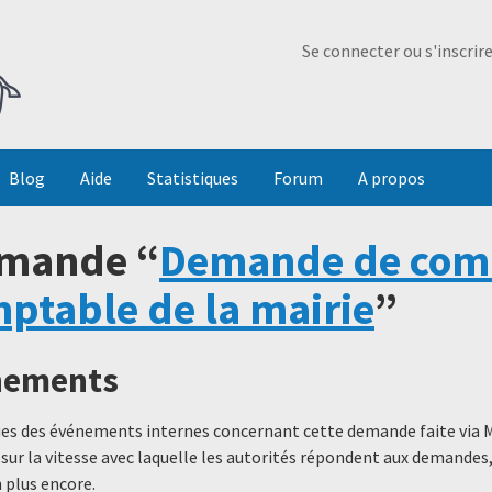
Ma Dada
Se connecter ou s'inscrir
Blog
Aide
Statistiques
Forum
A propos
emande “
Demande de com
ptable de la mairie
”
énements
ques des événements internes concernant cette demande faite via 
 sur la vitesse avec laquelle les autorités répondent aux demande
 plus encore.