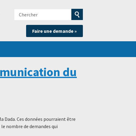
Chercher
e
Soumettre
Faire une demande »
la
recherche
munication du
Ma Dada. Ces données pourraient être
s, le nombre de demandes qui