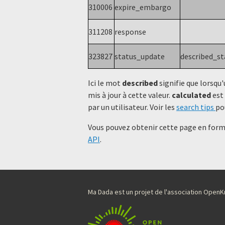
310006
expire_embargo
311208
response
323827
status_update
described_s
Ici le mot
described
signifie que lorsqu'
mis à jour à cette valeur.
calculated
est 
par un utilisateur. Voir les
search tips
po
Vous pouvez obtenir cette page en forma
API
.
Ma Dada est un projet de l'association Ope