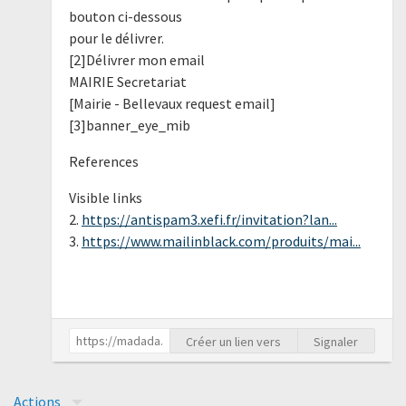
bouton ci-dessous
pour le délivrer.
[2]Délivrer mon email
MAIRIE Secretariat
[Mairie - Bellevaux request email]
[3]banner_eye_mib
References
Visible links
2.
https://antispam3.xefi.fr/invitation?lan...
3.
https://www.mailinblack.com/produits/mai...
Créer un lien vers
Signaler
Actions