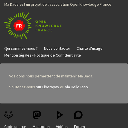
Ma Dada est un projet de l'association OpenKnowledge France
Qui sommes-nous ?
Nous contacter
Charte d'usage
Mention légales - Politique de Confidentialité
Vos dons nous permettent de maintenir Ma Dada.
Soutenez-nous
sur Liberapay
ou
via HelloAsso
.
Code source
Mastodon
Vidéos
Forum