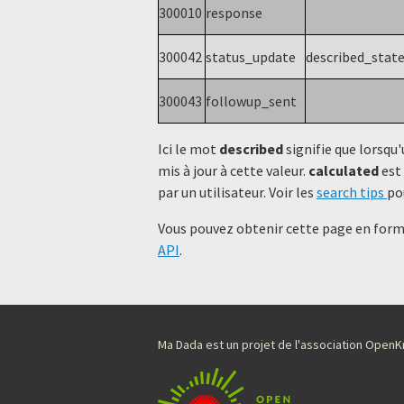
300010
response
300042
status_update
described_stat
300043
followup_sent
Ici le mot
described
signifie que lorsqu'
mis à jour à cette valeur.
calculated
est 
par un utilisateur. Voir les
search tips
po
Vous pouvez obtenir cette page en forma
API
.
Ma Dada est un projet de l'association Ope