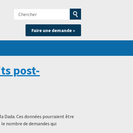
Chercher
e
Soumettre
Faire une demande »
la
recherche
ts post-
Ma Dada. Ces données pourraient être
s, le nombre de demandes qui