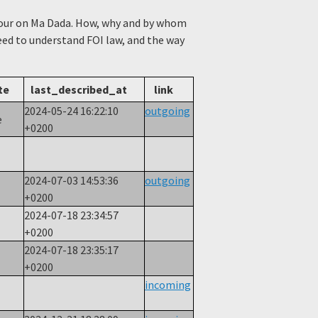
viour on Ma Dada. How, why and by whom
need to understand FOI law, and the way
te
last_described_at
link
2024-05-24 16:22:10
outgoing
e
+0200
2024-07-03 14:53:36
outgoing
+0200
2024-07-18 23:34:57
+0200
2024-07-18 23:35:17
+0200
incoming