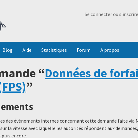
Ma Dada
Se connecter ou s'inscrir
Blog
Aide
Statistiques
Forum
A propos
emande “
Données de forfai
(FPS)
”
énements
ques des événements internes concernant cette demande faite via 
 sur la vitesse avec laquelle les autorités répondent aux demande
 plus encore.