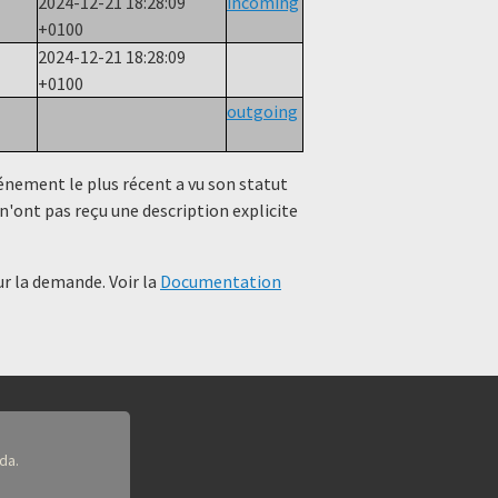
2024-12-21 18:28:09
incoming
+0100
2024-12-21 18:28:09
+0100
outgoing
événement le plus récent a vu son statut
n'ont pas reçu une description explicite
r la demande. Voir la
Documentation
da.