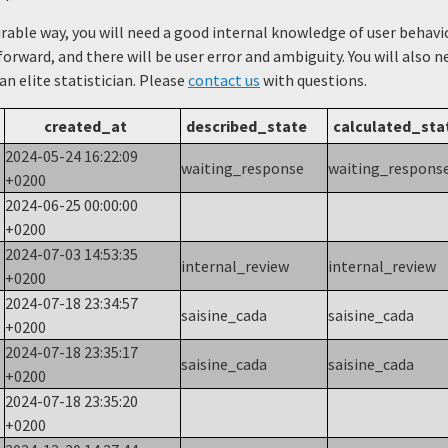
urable way, you will need a good internal knowledge of user beha
forward, and there will be user error and ambiguity. You will also 
 an elite statistician. Please
contact us
with questions.
created_at
described_state
calculated_sta
2024-05-24 16:22:09
waiting_response
waiting_respons
+0200
2024-06-25 00:00:00
+0200
2024-07-03 14:53:35
internal_review
internal_review
+0200
2024-07-18 23:34:57
e
saisine_cada
saisine_cada
+0200
2024-07-18 23:35:17
saisine_cada
saisine_cada
+0200
2024-07-18 23:35:20
+0200