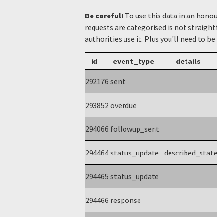
Be careful!
To use this data in an hono
requests are categorised is not straight
authorities use it. Plus you'll need to be
id
event_type
details
292176
sent
293852
overdue
294066
followup_sent
294464
status_update
described_stat
294465
status_update
294466
response