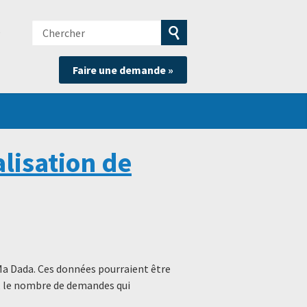
Chercher
e
Soumettre
Faire une demande »
la
recherche
lisation de
Ma Dada. Ces données pourraient être
s, le nombre de demandes qui