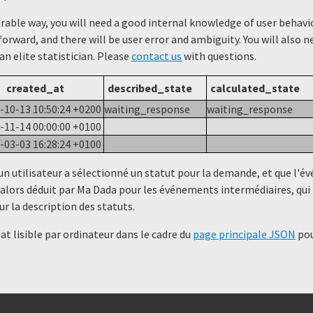
urable way, you will need a good internal knowledge of user beha
forward, and there will be user error and ambiguity. You will also 
 an elite statistician. Please
contact us
with questions.
created_at
described_state
calculated_state
-10-13 10:50:24 +0200
waiting_response
waiting_response
-11-14 00:00:00 +0100
-03-03 16:28:24 +0100
un utilisateur a sélectionné un statut ​​pour la demande, et que l'
alors déduit par Ma Dada pour les événements intermédiaires, qui 
ur la description des statuts.
t lisible par ordinateur dans le cadre du
page principale JSON
pou