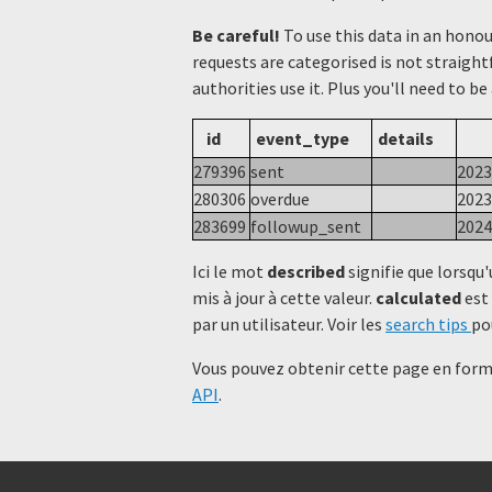
Be careful!
To use this data in an hono
requests are categorised is not straight
authorities use it. Plus you'll need to be
id
event_type
details
279396
sent
2023
280306
overdue
2023
283699
followup_sent
2024
Ici le mot
described
signifie que lorsqu'
mis à jour à cette valeur.
calculated
est 
par un utilisateur. Voir les
search tips
po
Vous pouvez obtenir cette page en forma
API
.