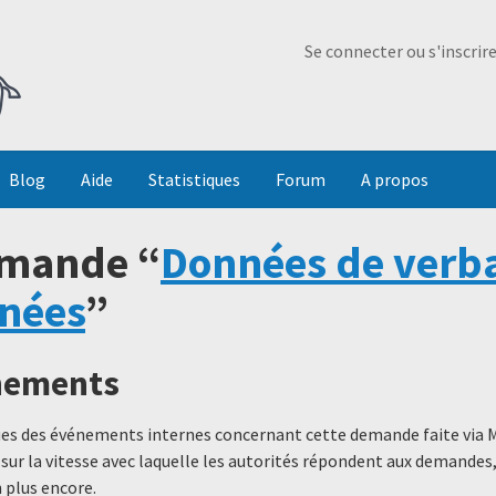
Ma Dada
Se connecter ou s'inscrir
Blog
Aide
Statistiques
Forum
A propos
emande “
Données de verba
nnées
”
énements
ques des événements internes concernant cette demande faite via 
 sur la vitesse avec laquelle les autorités répondent aux demande
 plus encore.