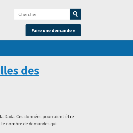
Chercher
e
Soumettre
Faire une demande »
la
recherche
lles des
Ma Dada. Ces données pourraient être
s, le nombre de demandes qui