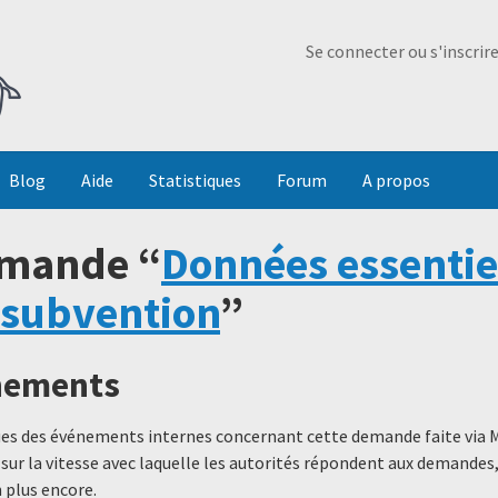
Ma Dada
Se connecter ou s'inscrir
Blog
Aide
Statistiques
Forum
A propos
emande “
Données essentie
 subvention
”
énements
ques des événements internes concernant cette demande faite via 
 sur la vitesse avec laquelle les autorités répondent aux demande
 plus encore.