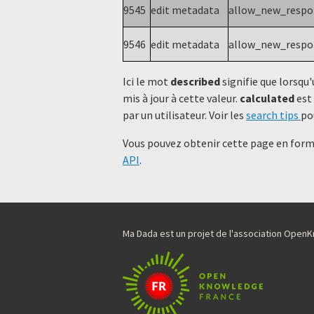
9545
edit metadata
allow_new_resp
9546
edit metadata
allow_new_resp
Ici le mot
described
signifie que lorsqu'
mis à jour à cette valeur.
calculated
est 
par un utilisateur. Voir les
search tips
po
Vous pouvez obtenir cette page en forma
API
.
Ma Dada est un projet de l'association Ope