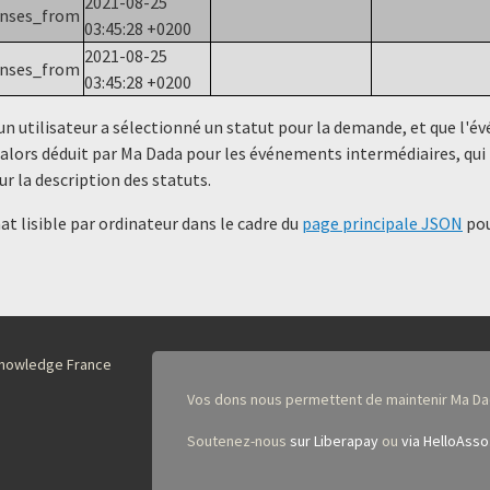
2021-08-25
onses_from
03:45:28 +0200
2021-08-25
onses_from
03:45:28 +0200
un utilisateur a sélectionné un statut ​​pour la demande, et que l'
alors déduit par Ma Dada pour les événements intermédiaires, qui 
ur la description des statuts.
t lisible par ordinateur dans le cadre du
page principale JSON
pou
nKnowledge France
Vos dons nous permettent de maintenir Ma Da
Soutenez-nous
sur Liberapay
ou
via HelloAsso