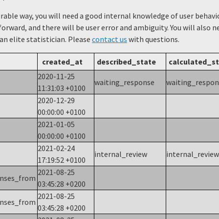
urable way, you will need a good internal knowledge of user beha
forward, and there will be user error and ambiguity. You will also 
 an elite statistician. Please
contact us
with questions.
created_at
described_state
calculated_s
2020-11-25
waiting_response
waiting_respo
11:31:03 +0100
2020-12-29
00:00:00 +0100
2021-01-05
00:00:00 +0100
2021-02-24
internal_review
internal_revie
17:19:52 +0100
2021-08-25
onses_from
03:45:28 +0200
2021-08-25
onses_from
03:45:28 +0200