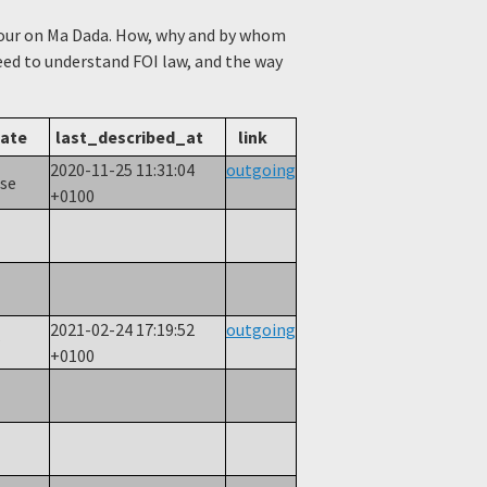
viour on Ma Dada. How, why and by whom
need to understand FOI law, and the way
tate
last_described_at
link
2020-11-25 11:31:04
outgoing
nse
+0100
2021-02-24 17:19:52
outgoing
w
+0100