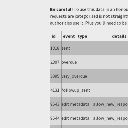
Be careful!
To use this data in an hono
requests are categorised is not straight
authorities use it. Plus you'll need to be
id
event_type
details
1818
sent
2807
overdue
3095
very_overdue
4131
followup_sent
9543
edit metadata
allow_new_resp
9544
edit metadata
allow_new_resp