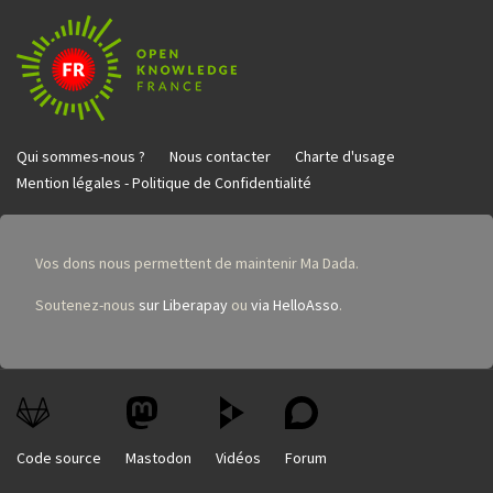
Qui sommes-nous ?
Nous contacter
Charte d'usage
Mention légales - Politique de Confidentialité
Vos dons nous permettent de maintenir Ma Dada.
Soutenez-nous
sur Liberapay
ou
via HelloAsso
.
Code source
Mastodon
Vidéos
Forum