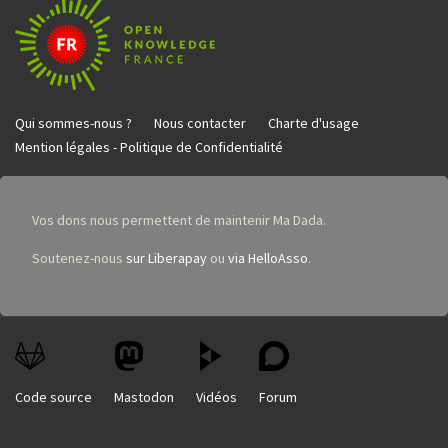
Qui sommes-nous ?
Nous contacter
Charte d'usage
Mention légales - Politique de Confidentialité
Vos dons nous permettent de maintenir Ma Dada.
Soutenez-nous
sur Liberapay
ou
via HelloAsso
.
Code source
Mastodon
Vidéos
Forum