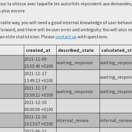
 sur la vitesse avec laquelle les autorités répondent aux demande
 plus encore.
urable way, you will need a good internal knowledge of user beha
forward, and there will be user error and ambiguity. You will also 
 an elite statistician. Please
contact us
with questions.
created_at
described_state
calculated_st
2021-11-09
waiting_response
waiting_respo
15:55:40 +0100
2021-11-17
waiting_respo
13:49:23 +0100
2021-11-17
waiting_response
waiting_respo
15:59:21 +0100
2021-12-10
00:00:00 +0100
2021-12-10
internal_review
internal_revie
19:13:07 +0100
2022-06-11