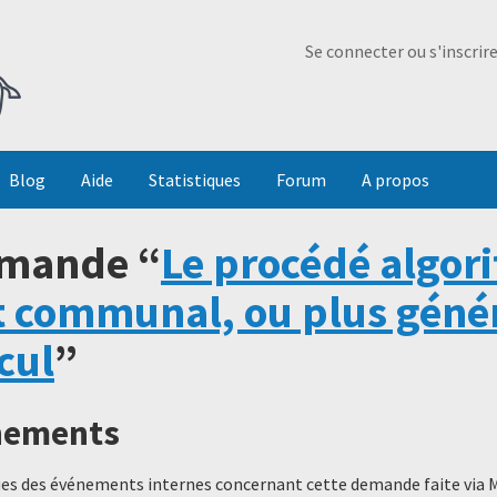
Ma Dada
Se connecter ou s'inscrir
Blog
Aide
Statistiques
Forum
A propos
emande “
Le procédé algor
it communal, ou plus géné
cul
”
énements
ques des événements internes concernant cette demande faite via 