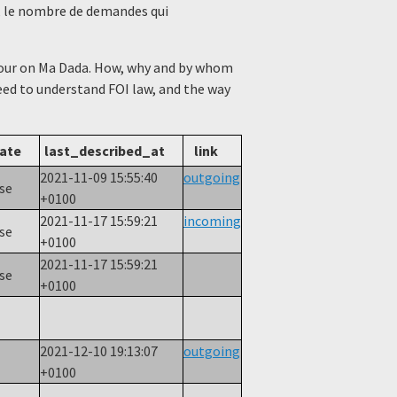
s, le nombre de demandes qui
viour on Ma Dada. How, why and by whom
need to understand FOI law, and the way
ate
last_described_at
link
2021-11-09 15:55:40
outgoing
nse
+0100
2021-11-17 15:59:21
incoming
nse
+0100
2021-11-17 15:59:21
nse
+0100
2021-12-10 19:13:07
outgoing
w
+0100