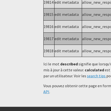
19814
edit metadata
allow_new_resp
19815
edit metadata
allow_new_resp
19816
edit metadata
allow_new_resp
19817
edit metadata
allow_new_resp
19818
edit metadata
allow_new_resp
Ici le mot
described
signifie que lorsqu'
mis à jour à cette valeur.
calculated
est 
par un utilisateur. Voir les
search tips
po
Vous pouvez obtenir cette page en forma
API
.