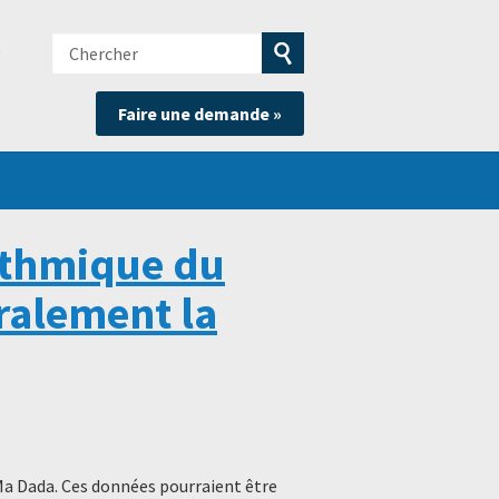
Chercher
e
Soumettre
Faire une demande »
la
recherche
ithmique du
ralement la
Ma Dada. Ces données pourraient être