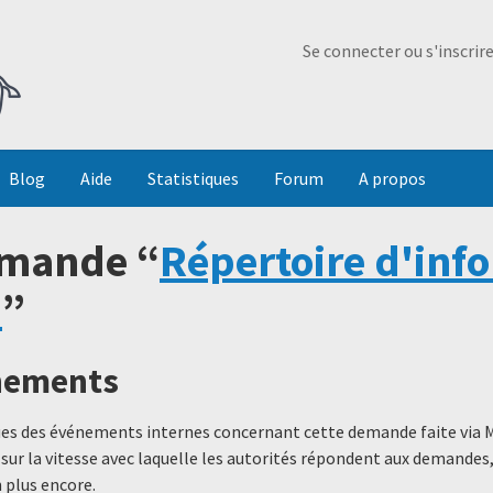
Ma Dada
Se connecter ou s'inscrir
Blog
Aide
Statistiques
Forum
A propos
emande “
Répertoire d'inf
)
”
énements
ques des événements internes concernant cette demande faite via 
 sur la vitesse avec laquelle les autorités répondent aux demande
 plus encore.