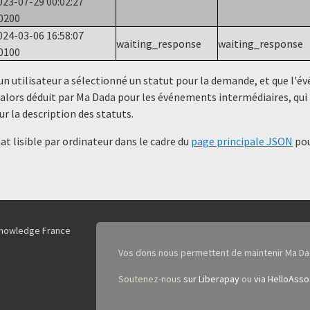
023-07-29 00:02:27
0200
024-03-06 16:58:07
waiting_response
waiting_response
0100
un utilisateur a sélectionné un statut ​​pour la demande, et que l'
alors déduit par Ma Dada pour les événements intermédiaires, qui 
ur la description des statuts.
t lisible par ordinateur dans le cadre du
page principale JSON
pou
nKnowledge France
Vos dons nous permettent de maintenir Ma Da
Soutenez-nous
sur Liberapay
ou
via HelloAsso