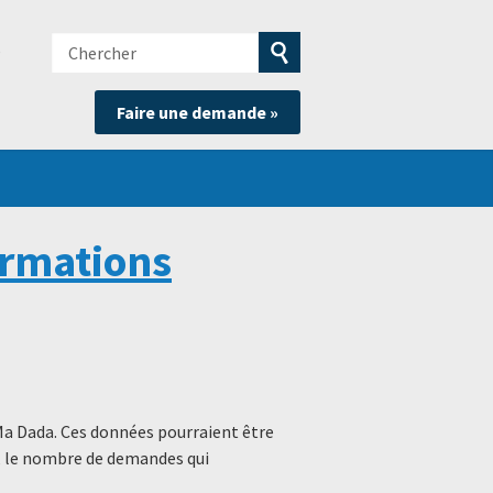
Chercher
e
Soumettre
Faire une demande »
la
recherche
ormations
Ma Dada. Ces données pourraient être
s, le nombre de demandes qui