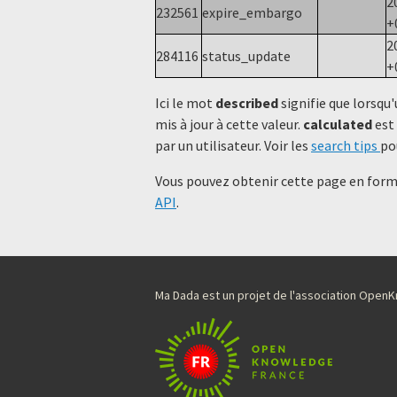
2
232561
expire_embargo
+
2
284116
status_update
+
Ici le mot
described
signifie que lorsqu'
mis à jour à cette valeur.
calculated
est 
par un utilisateur. Voir les
search tips
po
Vous pouvez obtenir cette page en forma
API
.
Ma Dada est un projet de l'association Ope