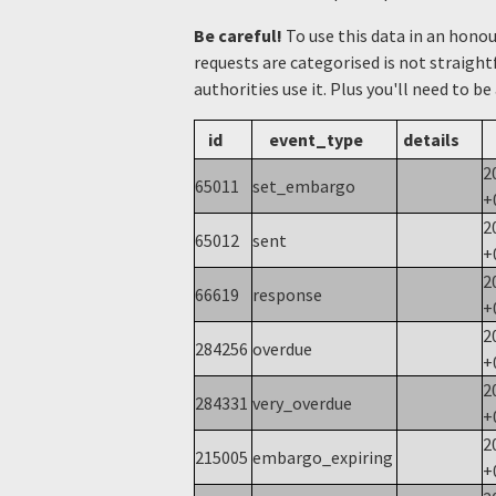
Be careful!
To use this data in an hono
requests are categorised is not straight
authorities use it. Plus you'll need to be
id
event_type
details
2
65011
set_embargo
+
2
65012
sent
+
2
66619
response
+
2
284256
overdue
+
2
284331
very_overdue
+
2
215005
embargo_expiring
+