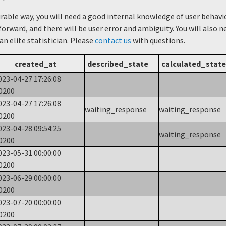
urable way, you will need a good internal knowledge of user beha
forward, and there will be user error and ambiguity. You will also 
 an elite statistician. Please
contact us
with questions.
created_at
described_state
calculated_state
023-04-27 17:26:08
0200
023-04-27 17:26:08
waiting_response
waiting_response
0200
023-04-28 09:54:25
waiting_response
0200
023-05-31 00:00:00
0200
023-06-29 00:00:00
0200
023-07-20 00:00:00
0200