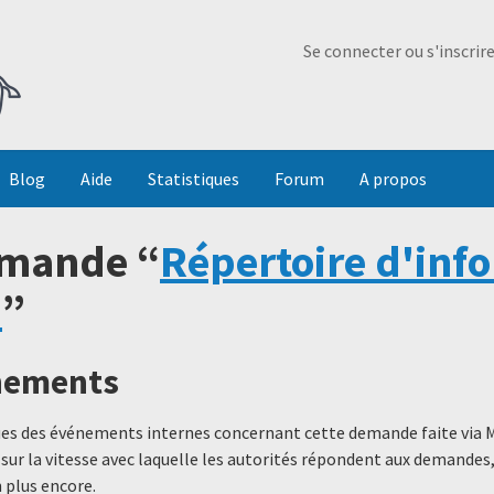
Ma Dada
Se connecter ou s'inscrir
Blog
Aide
Statistiques
Forum
A propos
emande “
Répertoire d'inf
)
”
énements
ques des événements internes concernant cette demande faite via 
 sur la vitesse avec laquelle les autorités répondent aux demande
 plus encore.