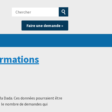
Chercher
e
Soumettre
Faire une demande »
la
recherche
ormations
Ma Dada. Ces données pourraient être
s, le nombre de demandes qui