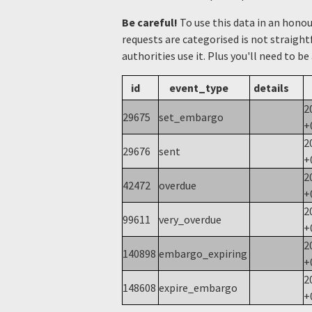
Be careful!
To use this data in an hono
requests are categorised is not straight
authorities use it. Plus you'll need to be
id
event_type
details
2
29675
set_embargo
+
2
29676
sent
+
2
42472
overdue
+
2
99611
very_overdue
+
2
140898
embargo_expiring
+
2
148608
expire_embargo
+