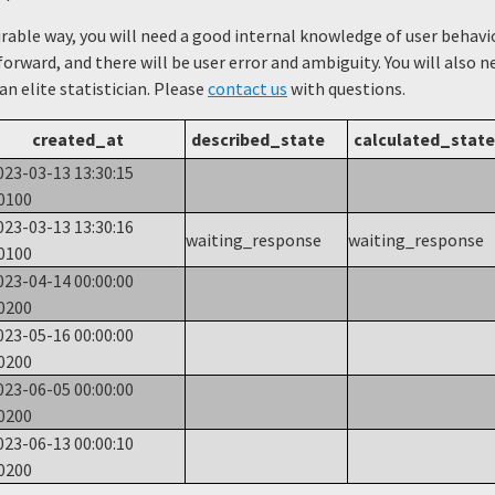
urable way, you will need a good internal knowledge of user beha
forward, and there will be user error and ambiguity. You will also 
 an elite statistician. Please
contact us
with questions.
created_at
described_state
calculated_state
023-03-13 13:30:15
0100
023-03-13 13:30:16
waiting_response
waiting_response
0100
023-04-14 00:00:00
0200
023-05-16 00:00:00
0200
023-06-05 00:00:00
0200
023-06-13 00:00:10
0200