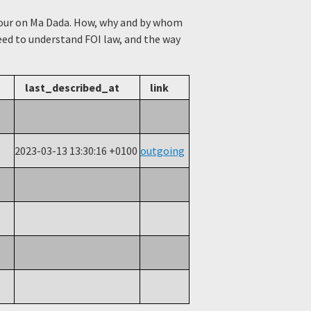
viour on Ma Dada. How, why and by whom
need to understand FOI law, and the way
last_described_at
link
2023-03-13 13:30:16 +0100
outgoing