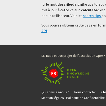
Ici le mot
described
signifie que lorsqu'
mis à jour à cette valeur.
calculated
est 
par un utilisateur. Voir les
search tips
po
Vous pouvez obtenir cette page en forma
API
.
Ma Dada est un projet de l'association Ope
Qui sommes-nous ?
Nous contacter
Cha
Mention légales - Politique de Confidentialité