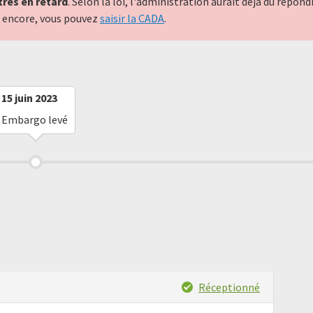
très en retard
. Selon la loi, l'administration aurait déjà dû répo
nt encore, vous pouvez
saisir la CADA
.
15 juin 2023
Embargo levé
Réceptionné