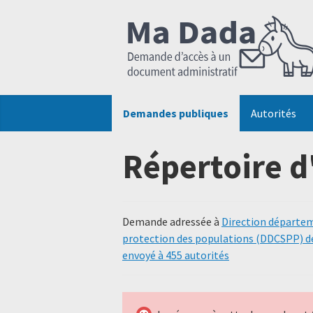
Demandes publiques
Autorités
Répertoire d
Demande adressée à
Direction départeme
protection des populations (DDCSPP) d
envoyé à 455 autorités