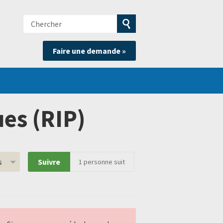
Chercher
e
Soumettre
Faire une demande »
la
recherche
es (RIP)
s
Suivre
1
personne suit