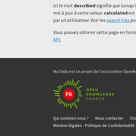
Ici le mot
described
signifie que lorsqu'
mis à jour à cette valeur.
calculated
est 
par un utilisateur. Voir les
search tips
po
Vous pouvez obtenir cette page en forma
API
.
Ma Dada est un projet de l'association Ope
Qui sommes-nous ?
Nous contacter
Cha
Mention légales - Politique de Confidentialité