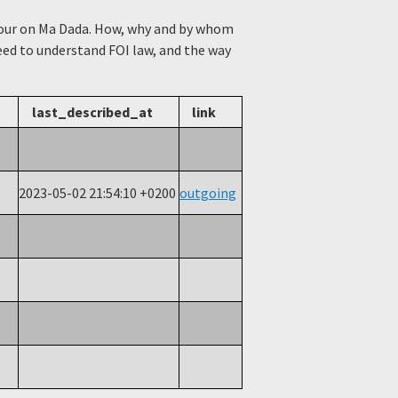
viour on Ma Dada. How, why and by whom
need to understand FOI law, and the way
last_described_at
link
2023-05-02 21:54:10 +0200
outgoing