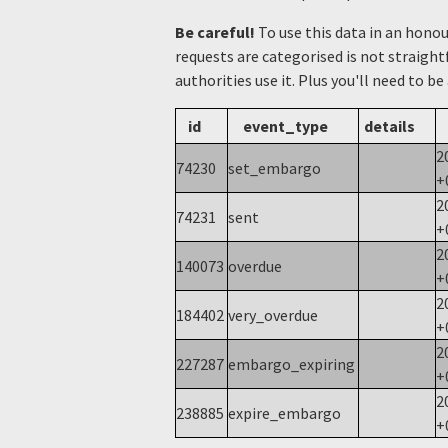
Be careful!
To use this data in an hono
requests are categorised is not straight
authorities use it. Plus you'll need to be
id
event_type
details
2
74230
set_embargo
+
2
74231
sent
+
2
140073
overdue
+
2
184402
very_overdue
+
2
227287
embargo_expiring
+
2
238885
expire_embargo
+