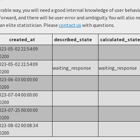
urable way, you will need a good internal knowledge of user beha
forward, and there will be user error and ambiguity. You will also 
 an elite statistician. Please
contact us
with questions.
created_at
described_state
calculated_state
023-05-02 21:54:09
0200
023-05-02 21:54:09
waiting_response
waiting_response
0200
023-06-03 00:00:00
0200
023-07-04 00:00:00
0200
023-07-25 00:00:00
0200
023-08-02 00:08:34
0200