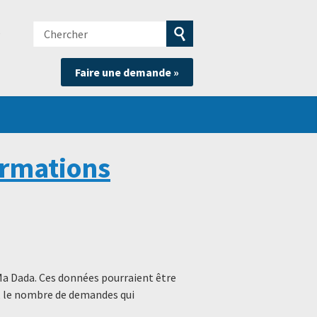
Chercher
e
Soumettre
Faire une demande »
la
recherche
ormations
Ma Dada. Ces données pourraient être
s, le nombre de demandes qui