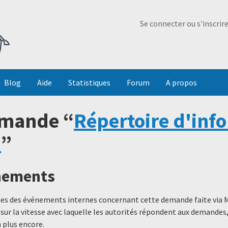
Ma Dada
Se connecter ou s'inscrir
Blog
Aide
Statistiques
Forum
A propos
emande “
Répertoire d'inf
)
”
énements
ques des événements internes concernant cette demande faite via 
 sur la vitesse avec laquelle les autorités répondent aux demande
 plus encore.