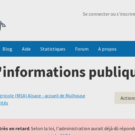
Ma Dada
Se connecter ou s'inscrir
Blog
Aide
Statistiques
Forum
A propos
'informations publiqu
gricole (MSA) Alsace - accueil de Mulhouse
Action
ités
très en retard
. Selon la loi, l'administration aurait déjà dû répo