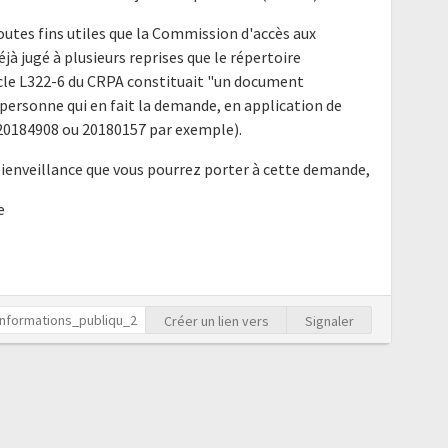
outes fins utiles que la Commission d'accès aux
à jugé à plusieurs reprises que le répertoire
ticle L322-6 du CRPA constituait "un document
ersonne qui en fait la demande, en application de
is 20184908 ou 20180157 par exemple).
bienveillance que vous pourrez porter à cette demande,
e
Créer un lien vers
Signaler