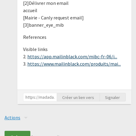
[2]Délivrer mon email
accueil
[Mairie - Canly request email]
[3]banner_eye_mib
References
Visible links
2.
https://app.mailinblack.com/mibc-fr-06/i...
3.
https://www.mailinblack.com/produits/mai...
Créer un lien vers
Signaler
Actions