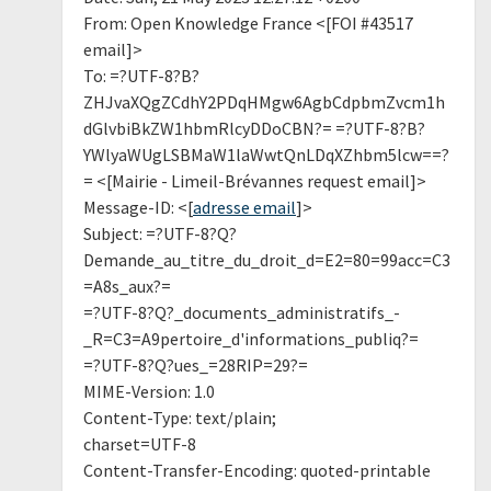
From: Open Knowledge France <[FOI #43517
email]>
To: =?UTF-8?B?
ZHJvaXQgZCdhY2PDqHMgw6AgbCdpbmZvcm1h
dGlvbiBkZW1hbmRlcyDDoCBN?= =?UTF-8?B?
YWlyaWUgLSBMaW1laWwtQnLDqXZhbm5lcw==?
= <[Mairie - Limeil-Brévannes request email]>
Message-ID: <[
adresse email
]>
Subject: =?UTF-8?Q?
Demande_au_titre_du_droit_d=E2=80=99acc=C3
=A8s_aux?=
=?UTF-8?Q?_documents_administratifs_-
_R=C3=A9pertoire_d'informations_publiq?=
=?UTF-8?Q?ues_=28RIP=29?=
MIME-Version: 1.0
Content-Type: text/plain;
charset=UTF-8
Content-Transfer-Encoding: quoted-printable