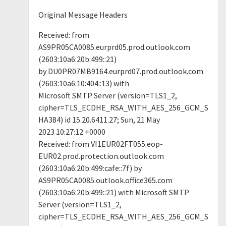
Original Message Headers
Received: from
AS9PR05CA0085.eurprd05.prod.outlook.com
(2603:10a6:20b:499::21)
by DU0PR07MB9164.eurprd07.prod.outlook.com
(2603:10a6:10:404::13) with
Microsoft SMTP Server (version=TLS1_2,
cipher=TLS_ECDHE_RSA_WITH_AES_256_GCM_S
HA384) id 15.20.6411.27; Sun, 21 May
2023 10:27:12 +0000
Received: from VI1EUR02FT055.eop-
EUR02.prod.protection.outlook.com
(2603:10a6:20b:499:cafe::7f) by
AS9PR05CA0085.outlook.office365.com
(2603:10a6:20b:499::21) with Microsoft SMTP
Server (version=TLS1_2,
cipher=TLS_ECDHE_RSA_WITH_AES_256_GCM_S