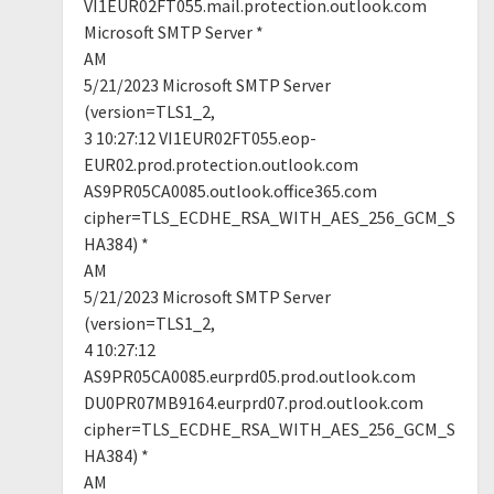
VI1EUR02FT055.mail.protection.outlook.com
Microsoft SMTP Server *
AM
5/21/2023 Microsoft SMTP Server
(version=TLS1_2,
3 10:27:12 VI1EUR02FT055.eop-
EUR02.prod.protection.outlook.com
AS9PR05CA0085.outlook.office365.com
cipher=TLS_ECDHE_RSA_WITH_AES_256_GCM_S
HA384) *
AM
5/21/2023 Microsoft SMTP Server
(version=TLS1_2,
4 10:27:12
AS9PR05CA0085.eurprd05.prod.outlook.com
DU0PR07MB9164.eurprd07.prod.outlook.com
cipher=TLS_ECDHE_RSA_WITH_AES_256_GCM_S
HA384) *
AM