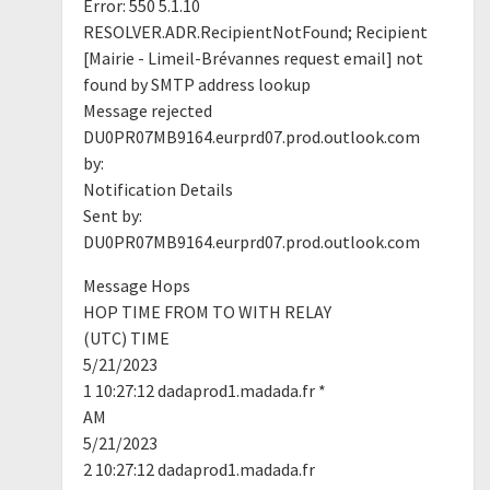
Error: 550 5.1.10
RESOLVER.ADR.RecipientNotFound; Recipient
[Mairie - Limeil-Brévannes request email] not
found by SMTP address lookup
Message rejected
DU0PR07MB9164.eurprd07.prod.outlook.com
by:
Notification Details
Sent by:
DU0PR07MB9164.eurprd07.prod.outlook.com
Message Hops
HOP TIME FROM TO WITH RELAY
(UTC) TIME
5/21/2023
1 10:27:12 dadaprod1.madada.fr *
AM
5/21/2023
2 10:27:12 dadaprod1.madada.fr