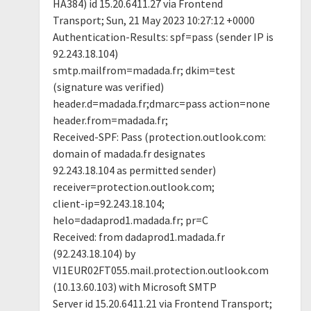
HA384) id 15.20.6411.27 via Frontend
Transport; Sun, 21 May 2023 10:27:12 +0000
Authentication-Results: spf=pass (sender IP is
92.243.18.104)
smtp.mailfrom=madada.fr; dkim=test
(signature was verified)
header.d=madada.fr;dmarc=pass action=none
header.from=madada.fr;
Received-SPF: Pass (protection.outlook.com:
domain of madada.fr designates
92.243.18.104 as permitted sender)
receiver=protection.outlook.com;
client-ip=92.243.18.104;
helo=dadaprod1.madada.fr; pr=C
Received: from dadaprod1.madada.fr
(92.243.18.104) by
VI1EUR02FT055.mail.protection.outlook.com
(10.13.60.103) with Microsoft SMTP
Server id 15.20.6411.21 via Frontend Transport;