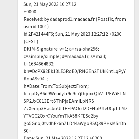
Sun, 21 May 2023 10:27:12
+0000
Received: by dadaprod1.madada.fr (Postfix, from
userid 1001)
id 2F421444F6; Sun, 21 May 2023 12:27:12 +0200
(CEST)
DKIM-Signature: v=1; a=rsa-sha256;
c=simple/simple; d=madada.fr; s=mail;
t=1684664832;
bh=DcPX82Ek13LE5RoE0/RNGEn2TUkKntLqPyY
KoaASs04=;
h=Date:From:To:Subject:From;
b=qaDyB6d9WeudyJr9d9t7jDrjuxcQbVTPEWiFTN
SP2JxC813Ert6ThPjaEAmiLpNRS
ZzXemp3HacboUf1EEPAOcd2DFNbPJlvUCpTTMZ
YTVGC2QxrQYouYmTkA58KFESd2by
go5Gnoj0tvdhEx6hZLD44aWgoBSQ39PHsM5rDh
S0=
Date: Sun, 21 May 2023 12:27:12 +0200