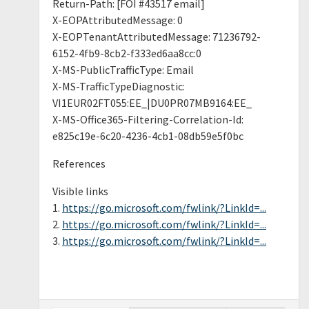
Return-Path: [FOI #43517 email]
X-EOPAttributedMessage: 0
X-EOPTenantAttributedMessage: 71236792-
6152-4fb9-8cb2-f333ed6aa8cc:0
X-MS-PublicTrafficType: Email
X-MS-TrafficTypeDiagnostic:
VI1EUR02FT055:EE_|DU0PR07MB9164:EE_
X-MS-Office365-Filtering-Correlation-Id:
e825c19e-6c20-4236-4cb1-08db59e5f0bc
References
Visible links
1.
https://go.microsoft.com/fwlink/?LinkId=...
2.
https://go.microsoft.com/fwlink/?LinkId=...
3.
https://go.microsoft.com/fwlink/?LinkId=...