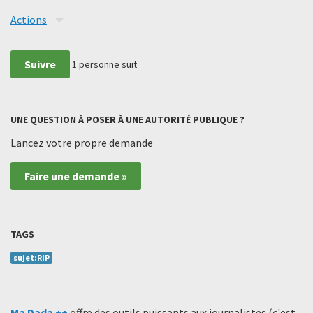
Actions
Suivre
1
personne suit
UNE QUESTION À POSER À UNE AUTORITÉ PUBLIQUE ?
Lancez votre propre demande
Faire une demande »
TAGS
sujet:RIP
Ma Dada ++
offre des outils puissants aux journalistes (c'est