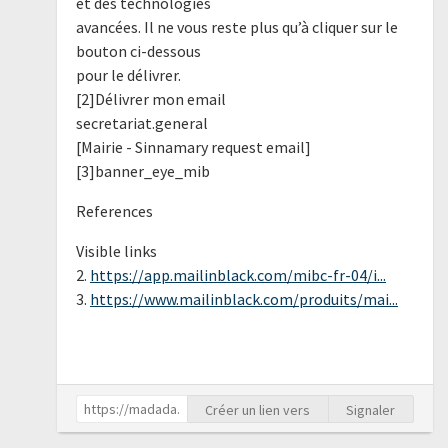
et des technologies
avancées. Il ne vous reste plus qu’à cliquer sur le
bouton ci-dessous
pour le délivrer.
[2]Délivrer mon email
secretariat.general
[Mairie - Sinnamary request email]
[3]banner_eye_mib
References
Visible links
2.
https://app.mailinblack.com/mibc-fr-04/i...
3.
https://www.mailinblack.com/produits/mai...
Créer un lien vers
Signaler