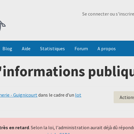
Ma Dada
Se connecter ou s'inscrir
Blog
Aide
Statistiques
Forum
A propos
'informations publiqu
erie - Guignicourt
dans le cadre d'un
lot
Action
très en retard
. Selon la loi, l'administration aurait déjà dû répo