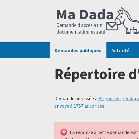
Demandes publiques
Autorités
Répertoire d
Demande adressée à
Brigade de gendarm
envoyé à 1757 autorités
La réponse à cette demande est