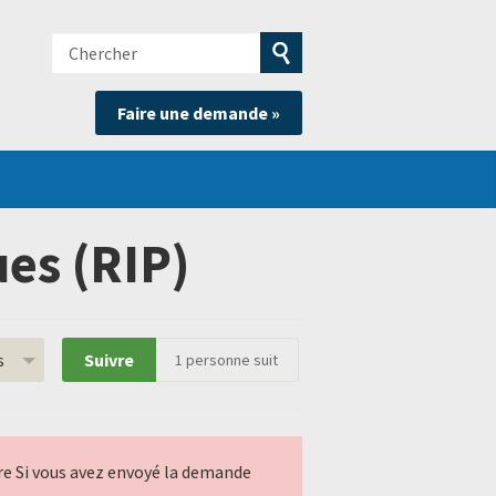
Chercher
e
Soumettre
Faire une demande »
la
recherche
es (RIP)
s
Suivre
1
personne suit
ndre Si vous avez envoyé la demande