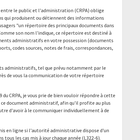
 entre le public et l'administration (CRPA) oblige
ns qui produisent ou détiennent des informations
s usagers "un répertoire des principaux documents dans
 Comme son nom l'indique, ce répertoire est destiné à
uments administratifs en votre possession (documents
ports, codes sources, notes de frais, correspondances,
nts administratifs, tel que prévu notamment par le
uprès de vous la communication de votre répertoire
9 du CRPA, je vous prie de bien vouloir répondre à cette
ce document administratif, afin qu'il profite au plus
utre d'avoir à le communiquer individuellement à de
mis en ligne si l'autorité administrative dispose d'un
ns tous les cas mis à jour chaque année (L322-6).