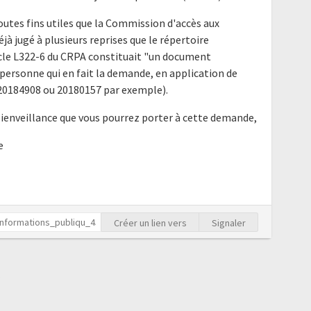
outes fins utiles que la Commission d'accès aux
à jugé à plusieurs reprises que le répertoire
ticle L322-6 du CRPA constituait "un document
ersonne qui en fait la demande, en application de
is 20184908 ou 20180157 par exemple).
bienveillance que vous pourrez porter à cette demande,
e
Créer un lien vers
Signaler