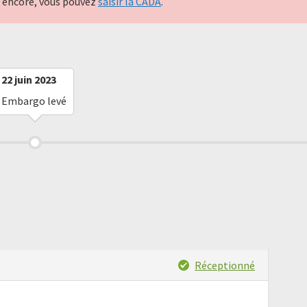
nt encore, vous pouvez
saisir la CADA
.
22 juin 2023
Embargo levé
Réceptionné